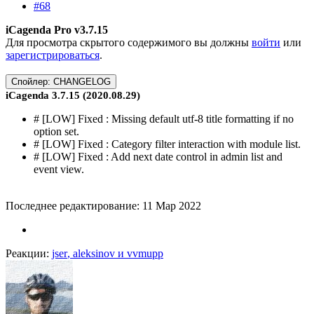
#68
iCagenda Pro v3.7.15
Для просмотра скрытого содержимого вы должны
войти
или
зарегистрироваться
.
Спойлер:
CHANGELOG
iCagenda 3.7.15 (2020.08.29)
# [LOW] Fixed : Missing default utf-8 title formatting if no
option set.
# [LOW] Fixed : Category filter interaction with module list.
# [LOW] Fixed : Add next date control in admin list and
event view.
Последнее редактирование:
11 Мар 2022
Реакции:
jser
,
aleksinov
и
vvmupp