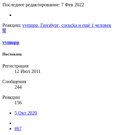
Последнее редактирование:
7 Фев 2022
Реакции:
vvmupp
,
Гинзбург
,
cocucka
и ещё 1 человек
V
vvmupp
Постоялец
Регистрация
12 Июл 2011
Сообщения
244
Реакции
156
5 Окт 2020
#67