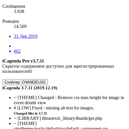
Сообщения
3.938
Реакции
14.509
31 Дек 2019
#62
iCagenda Pro v3.7.11
Скрытое содержимое доступно для зарегистрированных
пользователей!
Спойлер:
CHANGELOG
iCagenda 3.7.11 (2019.12.19)
~ [THEME] Changed : Remove css max-height for image in
event details view
# [LOW] Fixed : missing alt text for images.
Changed files in 3.7.11
~ [LIBRARY] libraries/ic_library/thumb/get.php
~ [THEME]
site/themes/packs/default/css/default_component.css