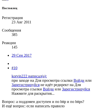
Постоялец
Регистрация
23 Авг 2011
Сообщения
385
Реакции
145
29 Сен 2017
#10
korvin222 написал(а):
при заходе на
Для просмотра ссылки
Войди
или
Зарегистрируйся
не идёт редирект на
Для
просмотра ссылки
Войди
или
Зарегистрируйся
Нажмите для раскрытия...
Вопрос: а поддомен доступен и по http и по https?
И ещё вопрос: если написать правило