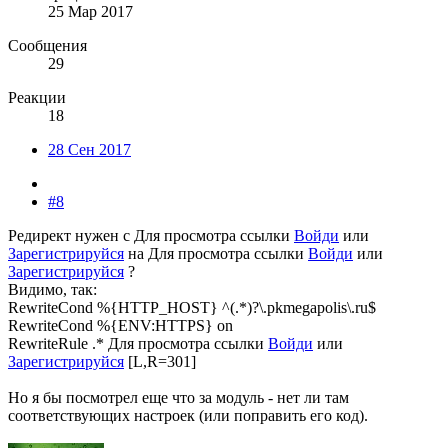
25 Мар 2017
Сообщения
29
Реакции
18
28 Сен 2017
#8
Редирект нужен с
Для просмотра ссылки
Войди
или
Зарегистрируйся
на
Для просмотра ссылки
Войди
или
Зарегистрируйся
?
Видимо, так:
RewriteCond %{HTTP_HOST} ^(.*)?\.pkmegapolis\.ru$
RewriteCond %{ENV:HTTPS} on
RewriteRule .*
Для просмотра ссылки
Войди
или
Зарегистрируйся
[L,R=301]
Но я бы посмотрел еще что за модуль - нет ли там
соответствующих настроек (или поправить его код).