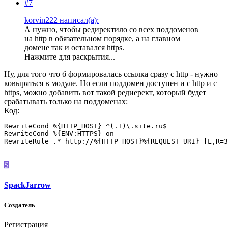
#7
korvin222 написал(а):
А нужно, чтобы редиректило со всех поддоменов
на http в обязательном порядке, а на главном
домене так и оставался https.
Нажмите для раскрытия...
Ну, для того что б формировалась ссылка сразу с http - нужно
ковыряться в модуле. Но если поддомен доступен и с http и с
https, можно добавить вот такой редиерект, который будет
срабатывать только на поддоменах:
Код:
RewriteCond %{HTTP_HOST} ^(.+)\.site.ru$

RewriteCond %{ENV:HTTPS} on

RewriteRule .* http://%{HTTP_HOST}%{REQUEST_URI} [L,R=3
S
SpackJarrow
Создатель
Регистрация