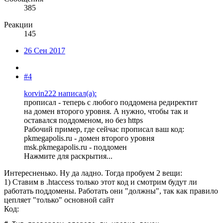
385
Реакции
145
26 Сен 2017
#4
korvin222 написал(а):
прописал - теперь с любого поддомена редиректит
на домен второго уровня. А нужно, чтобы так и
оставался поддоменом, но без https
Рабочий пример, где сейчас прописал ваш код:
pkmegapolis.ru - домен второго уровня
msk.pkmegapolis.ru - поддомен
Нажмите для раскрытия...
Интересненько. Ну да ладно. Тогда пробуем 2 вещи:
1) Ставим в .htaccess только этот код и смотрим будут ли
работать поддомены. Работать они "должны", так как правило
цепляет "только" основной сайт
Код: