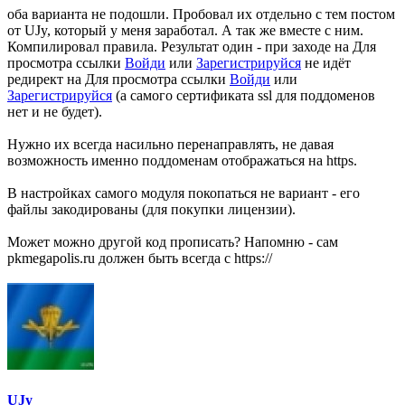
оба варианта не подошли. Пробовал их отдельно с тем постом
от UJy, который у меня заработал. А так же вместе с ним.
Компилировал правила. Результат один - при заходе на
Для
просмотра ссылки
Войди
или
Зарегистрируйся
не идёт
редирект на
Для просмотра ссылки
Войди
или
Зарегистрируйся
(а самого сертификата ssl для поддоменов
нет и не будет).
Нужно их всегда насильно перенаправлять, не давая
возможность именно поддоменам отображаться на https.
В настройках самого модуля покопаться не вариант - его
файлы закодированы (для покупки лицензии).
Может можно другой код прописать? Напомню - сам
pkmegapolis.ru должен быть всегда с https://
UJy