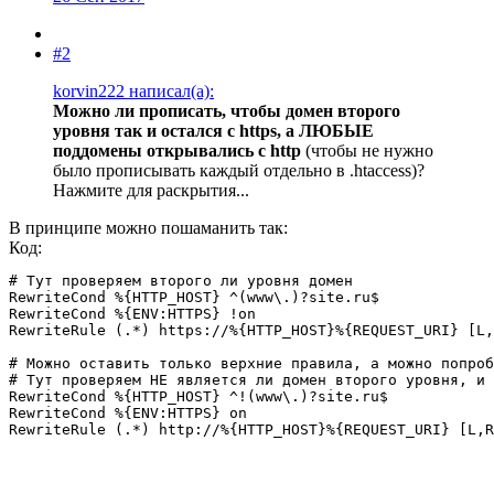
#2
korvin222 написал(а):
Можно ли прописать, чтобы домен второго
уровня так и остался с https, а ЛЮБЫЕ
поддомены
открывались с http
(чтобы не нужно
было прописывать каждый отдельно в .htaccess)?
Нажмите для раскрытия...
В принципе можно пошаманить так:
Код:
# Тут проверяем второго ли уровня домен

RewriteCond %{HTTP_HOST} ^(www\.)?site.ru$

RewriteCond %{ENV:HTTPS} !on

RewriteRule (.*) https://%{HTTP_HOST}%{REQUEST_URI} [L,
# Можно оставить только верхние правила, а можно попроб
# Тут проверяем НЕ является ли домен второго уровня, и 
RewriteCond %{HTTP_HOST} ^!(www\.)?site.ru$

RewriteCond %{ENV:HTTPS} on

RewriteRule (.*) http://%{HTTP_HOST}%{REQUEST_URI} [L,R