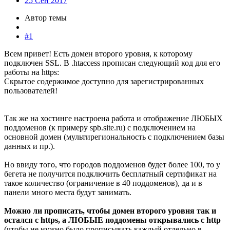
25 Сен 2017
Автор темы
#1
Всем привет! Есть домен второго уровня, к которому
подключен SSL. В .htaccess прописан следующий код для его
работы на https:
Скрытое содержимое доступно для зарегистрированных
пользователей!
Так же на хостинге настроена работа и отображение ЛЮБЫХ
поддоменов (к примеру spb.site.ru) с подключением на
основной домен (мультирегиональность с подключением базы
данных и пр.).
Но ввиду того, что городов поддоменов будет более 100, то у
бегета не получится подключить бесплатный сертификат на
такое количество (ограничение в 40 поддоменов), да и в
панели много места будут занимать.
Можно ли прописать, чтобы домен второго уровня так и
остался с https, а ЛЮБЫЕ поддомены
открывались с http
(чтобы не нужно было прописывать каждый отдельно в