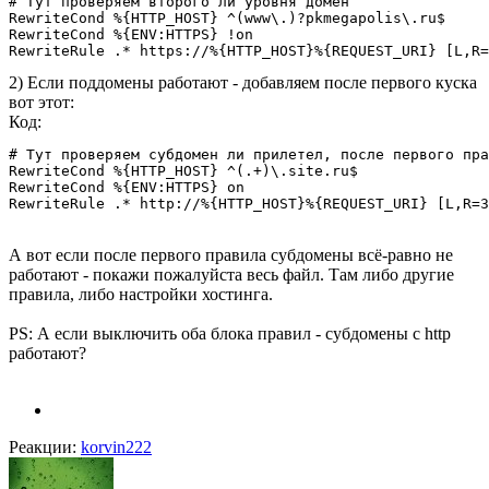
# Тут проверяем второго ли уровня домен

RewriteCond %{HTTP_HOST} ^(www\.)?pkmegapolis\.ru$

RewriteCond %{ENV:HTTPS} !on

RewriteRule .* https://%{HTTP_HOST}%{REQUEST_URI} [L,R=
2) Если поддомены работают - добавляем после первого куска
вот этот:
Код:
# Тут проверяем субдомен ли прилетел, после первого пра
RewriteCond %{HTTP_HOST} ^(.+)\.site.ru$

RewriteCond %{ENV:HTTPS} on

RewriteRule .* http://%{HTTP_HOST}%{REQUEST_URI} [L,R=3
А вот если после первого правила субдомены всё-равно не
работают - покажи пожалуйста весь файл. Там либо другие
правила, либо настройки хостинга.
PS: А если выключить оба блока правил - субдомены с http
работают?
Реакции:
korvin222