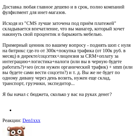
Доставка любая главное дешево и в срок, полно компаний
фулфилмент для инет-магазов.
Исходя из "CMS лучше заточена под приём платежей"
складывается впечатление, что вы манагер, который хочет
накинуть свой процентик и барыжить мебелью.
Примерный ценник по вашему вопросу - поднять шоп с нуля
на битрикс где-то от 300к+покупка трафика (от 100к руб. в
месяц) в директе/соцсетях+лицензия за CRM+оплату за
интеграцию+логистика+налоги (или вы в черную будете
работать?)+seo (если нужен органический трафик) + smm (или
вы будете сами вести соцсети?) и т. д. Вы же не будет по
одному дивану через день возить, нужен еще склад,
транспорт, грузчики, экспедитор...
Я бы начал с бюджета, сколько у вас на руках денег?
Реакции:
Den1xxx