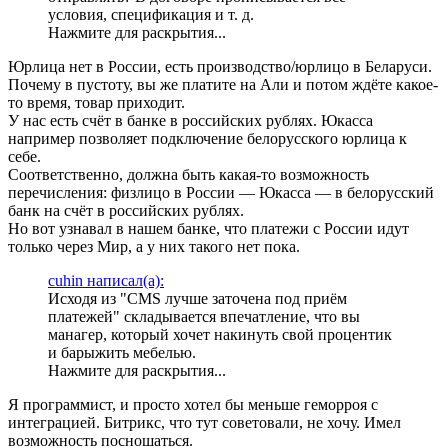
условия, спецификация и т. д.
Нажмите для раскрытия...
Юрлица нет в России, есть производство/юрлицо в Беларуси.
Почему в пустоту, вы же платите на Али и потом ждёте какое-
то время, товар приходит.
У нас есть счёт в банке в российских рублях. Юкасса
например позволяет подключение белорусского юрлица к
себе.
Соответственно, должна быть какая-то возможность
перечисления: физлицо в России — Юкасса — в белорусский
банк на счёт в российских рублях.
Но вот узнавал в нашем банке, что платежи с России идут
только через Мир, а у них такого нет пока.
cuhin написал(а):
Исходя из "CMS лучше заточена под приём
платежей" складывается впечатление, что вы
манагер, который хочет накинуть свой процентик
и барыжить мебелью.
Нажмите для раскрытия...
Я программист, и просто хотел бы меньше геморроя с
интеграцией. Битрикс, что тут советовали, не хочу. Имел
возможность посношаться.