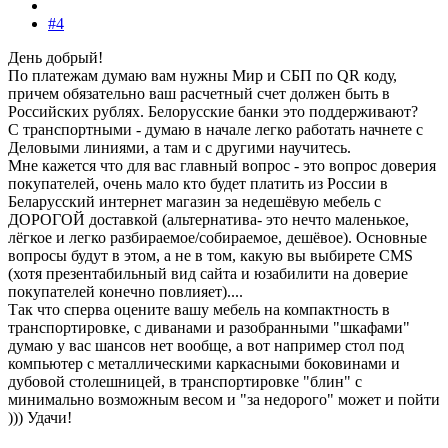
#4
День добрый!
По платежам думаю вам нужны Мир и СБП по QR коду,
причем обязательно ваш расчетный счет должен быть в
Российских рублях. Белорусские банки это поддерживают?
С транспортными - думаю в начале легко работать начнете с
Деловыми линиями, а там и с другими научитесь.
Мне кажется что для вас главный вопрос - это вопрос доверия
покупателей, очень мало кто будет платить из России в
Беларусский интернет магазин за недешёвую мебель с
ДОРОГОЙ доставкой (альтернатива- это нечто маленькое,
лёгкое и легко разбираемое/собираемое, дешёвое). Основные
вопросы будут в этом, а не в том, какую вы выбирете CMS
(хотя презентабильный вид сайта и юзабилити на доверие
покупателей конечно повлияет)....
Так что сперва оцените вашу мебель на компактность в
транспортировке, с диванами и разобранными "шкафами"
думаю у вас шансов нет вообще, а вот например стол под
компьютер с металлическими каркасными боковинами и
дубовой столешницей, в транспортировке "блин" с
минимально возможным весом и "за недорого" может и пойти
))) Удачи!