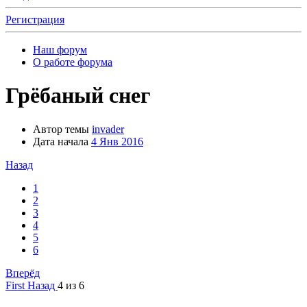
Регистрация
Наш форум
О работе форума
Грёбаный снег
Автор темы
invader
Дата начала
4 Янв 2016
Назад
1
2
3
4
5
6
Вперёд
First
Назад
4 из 6