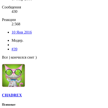
Сообщения
430
Реакции
2.568
10 Янв 2016
Модер.
#39
Все ) кончился снег )
CHADREX
Психопат