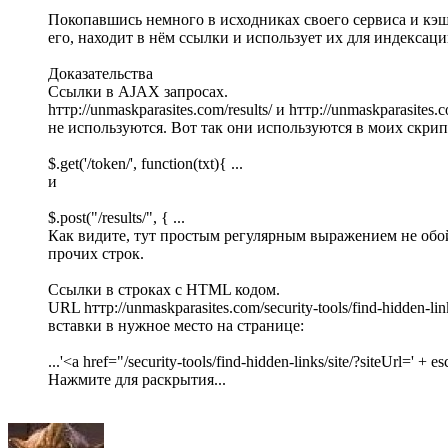
Покопавшись немного в исходниках своего сервиса и кэши
его, находит в нём ссылки и использует их для индексаци
Доказательства
Ссылки в AJAX запросах.
hттp://unmaskparasites.com/results/ и hттp://unmaskparas
не используются. Вот так они используются в моих скрип
$.get('/token/', function(txt){ ...
и
$.post("/results/", { ...
Как видите, тут простым регулярным выражением не обой
прочих строк.
Ссылки в строках с HTML кодом.
URL hттp://unmaskparasites.com/security-tools/find-hidden-
вставки в нужное место на странице:
...'<a href="/security-tools/find-hidden-links/site/?siteUrl=' + es
Нажмите для раскрытия...