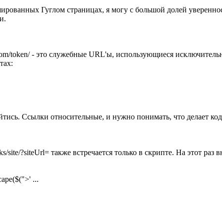
рованных Гуглом страницах, я могу с большой долей уверенности
и.
ites.com/token/ - это служебные URL'ы, использующиеся исключите
тах:
тись. Ссылки относительные, и нужно понимать, что делает код
links/site/?siteUrl= также встречается только в скрипте. На этот 
cape($(">' ...