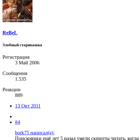
ReBeL
Злобный старикашка
Регистрация
3 Май 2006
Сообщения
1.535
Реакции
889
13 Окт 2011
#4
bork75 написал(а):
Поисковики ещё лет 5 назад умели скрипты читать, когда