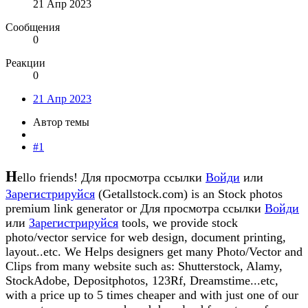
21 Апр 2023
Сообщения
0
Реакции
0
21 Апр 2023
Автор темы
#1
H
ello friends!
Для просмотра ссылки
Войди
или
Зарегистрируйся
(Getallstock.com) is an Stock photos
premium link generator or
Для просмотра ссылки
Войди
или
Зарегистрируйся
tools, we provide stock
photo/vector service for web design, document printing,
layout..etc. We Helps designers get many Photo/Vector and
Clips from many website such as: Shutterstock, Alamy,
StockAdobe, Depositphotos, 123Rf, Dreamstime...etc,
with a price up to 5 times cheaper and with just one of our