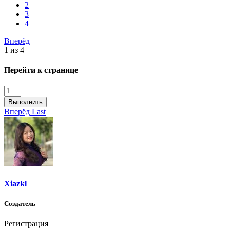
2
3
4
Вперёд
1 из 4
Перейти к странице
Выполнить
Вперёд
Last
Xiazkl
Создатель
Регистрация