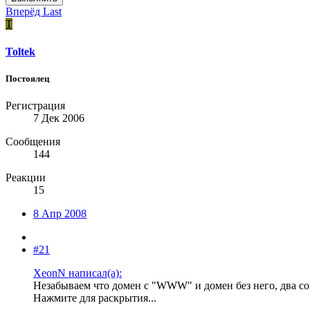
Вперёд
Last
T
Toltek
Постоялец
Регистрация
7 Дек 2006
Сообщения
144
Реакции
15
8 Апр 2008
#21
XeonN написал(а):
Незабываем что домен с "WWW" и домен без него, два с
Нажмите для раскрытия...