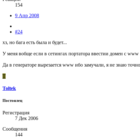
154
9 Апр 2008
#24
хз, но бага есть была и будет...
У меня вобще если в сетингах портатора ввестии домен с www о
Да в генераторе вырезается www ибо замучали, я не знаю точно
T
Toltek
Постоялец
Регистрация
7 Дек 2006
Сообщения
144