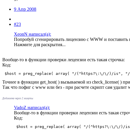
9 Апр 2008
#23
XeonN написал(а):
Попробуй сгенирировать лицензию с WWW и поставить в 
Нажмите для раскрытия...
Вообще-то в функции проверки лецензии есть такая строчка:
Код:
 $host = preg_replace( array( "/(^https?\:\/\/)/is", "/
Точнее в функции get_host( ) вызываемой из check_license( ) пр
Так что пофиг с www или без - при расчете скрипт сам удалит
Добавлено через 2 минуты
VadoZ написал(а):
Вообще-то в функции проверки лецензии есть такая строч
Код:
 $host = preg_replace( array( "/(^https?\:\/\/)/is