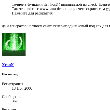
Точнее в функции get_host( ) вызываемой из check_license(
Так что пофиг с www или без - при расчете скрипт сам у
Нажмите для раскрытия...
да и генератор на твоем сайте генерит одинаковый код как для te
XeonN
Постоялец
Регистрация
13 Ноя 2006
Сообщения
367
Реакции