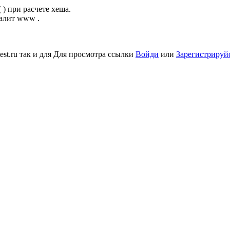
 ) при расчете хеша.
далит www .
st.ru так и для
Для просмотра ссылки
Войди
или
Зарегистрируй