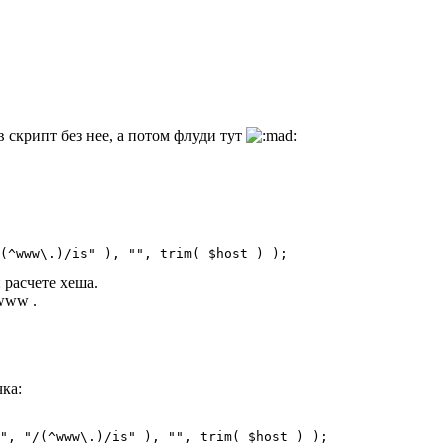
скрипт без нее, а потом флуди тут
(^www\.)/is" ), "", trim( $host ) );
и расчете хеша.
 www .
ка:
", "/(^www\.)/is" ), "", trim( $host ) );