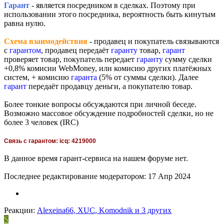
Гарант
- является посредником в сделках. Поэтому при
использовании этого посредника, вероятность быть кинутым
равна нулю.
Схема взаимодействия
- продавец и покупатель связываются
с
гарантом
, продавец передаёт
гаранту
товар,
гарант
проверяет товар, покупатель передает
гаранту
сумму сделки
+0,8% комисии WebMoney, или комисию других платёжных
систем, + комисию
гаранта
(5% от суммы сделки). Далее
гарант
передаёт продавцу деньги, а покупателю товар.
Более тонкие вопросы обсуждаются при личной беседе.
Возможно массовое обсуждение подробностей сделки, но не
более 3 человек (IRC)
Связь с гарантом: icq: 4219000
В данное время гарант-сервиса на нашем форуме нет.
Последнее редактирование модератором:
17 Апр 2024
Реакции:
Alexeina66
,
XUC
,
Komodnik
и 3 других
S