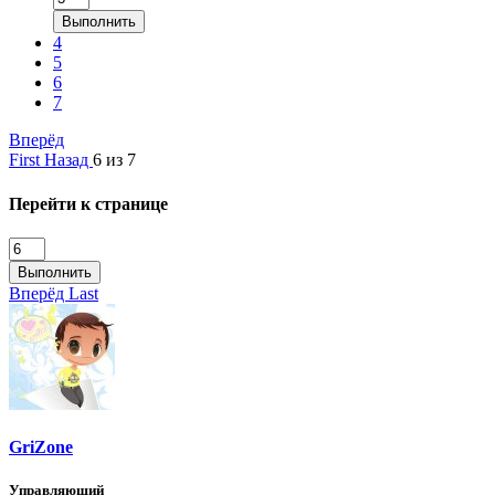
Выполнить
4
5
6
7
Вперёд
First
Назад
6 из 7
Перейти к странице
Выполнить
Вперёд
Last
GriZone
Управляющий