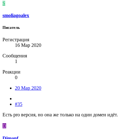
S
smoliagoalex
Писатель
Регистрация
16 Мар 2020
Сообщения
1
Реакции
0
20 Мар 2020
#35
Есть pro версия, но она же только на один домен идёт.
D
Dimanf