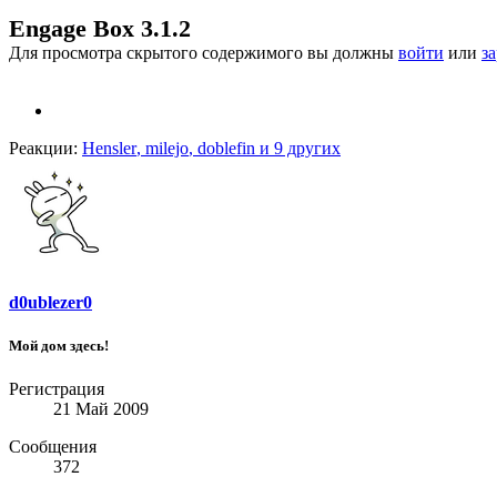
Engage Box 3.1.2
Для просмотра скрытого содержимого вы должны
войти
или
з
Реакции:
Hensler
,
milejo
,
doblefin
и 9 других
d0ublezer0
Мой дом здесь!
Регистрация
21 Май 2009
Сообщения
372