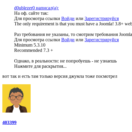
d0ublezer0 написал(а):
На оф. сайте так:
Для просмотра ссылки
Войди
или
Зарегистрируйся
The only requirement is that you must have a Joomla! 3.8+ web
Раз требования не указаны, то смотрим требования Joomla
Для просмотра ссылки
Войди
или
Зарегистрируйся
Minimum 5.3.10
Recommended 7.3 +
Однако, в реальности: не попробуешь - не узнаешь
Нажмите для раскрытия...
вот так и есть там только версия джумла тоже посмотрел
403399