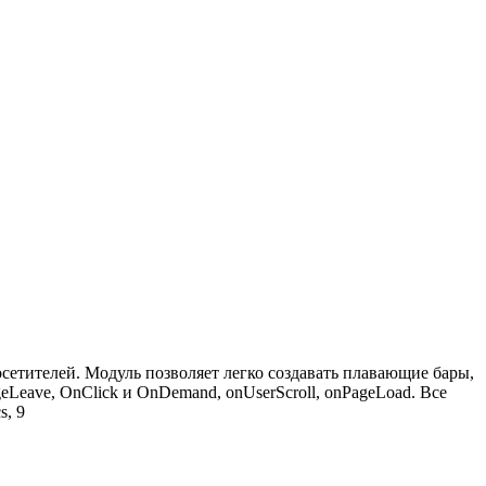
етителей. Модуль позволяет легко создавать плавающие бары,
Leave, OnClick и OnDemand, onUserScroll, onPageLoad. Все
s, 9