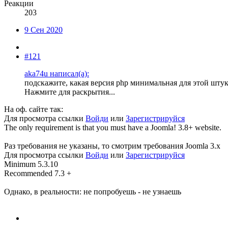
Реакции
203
9 Сен 2020
#121
aka74u написал(а):
подскажите, какая версия php минимальная для этой штук
Нажмите для раскрытия...
На оф. сайте так:
Для просмотра ссылки
Войди
или
Зарегистрируйся
The only requirement is that you must have a Joomla! 3.8+ website.
Раз требования не указаны, то смотрим требования Joomla 3.x
Для просмотра ссылки
Войди
или
Зарегистрируйся
Minimum 5.3.10
Recommended 7.3 +
Однако, в реальности: не попробуешь - не узнаешь