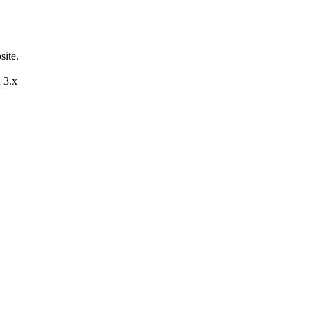
site.
 3.x