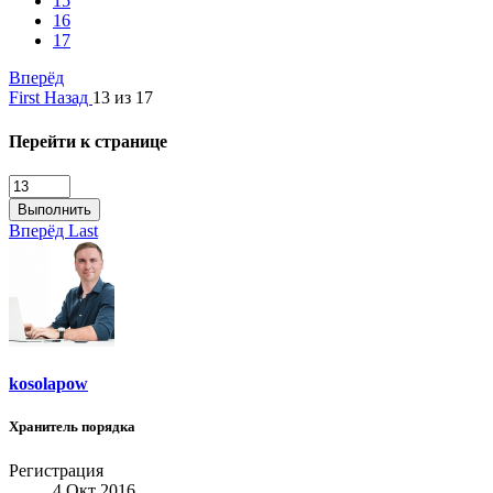
15
16
17
Вперёд
First
Назад
13 из 17
Перейти к странице
Выполнить
Вперёд
Last
kosolapow
Хранитель порядка
Регистрация
4 Окт 2016