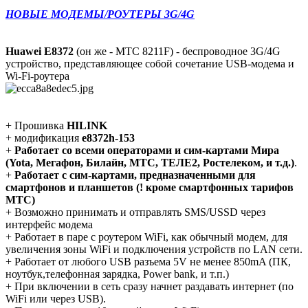
НОВЫЕ МОДЕМЫ/РОУТЕРЫ 3G/4G
Huawei E8372
(он же - МТС 8211F) - беспроводное 3G/4G
устройство, представляющее собой сочетание USB-модема и
Wi-Fi-роутера
+ Прошивка
HILINK
+ модификация
e8372h-153
+
Работает со всеми операторами и сим-картами Мира
(Yota, Мегафон, Билайн, МТС, ТЕЛЕ2, Ростелеком, и т.д.)
.
+
Работает с сим-картами, предназначенными для
смартфонов и планшетов (! кроме смартфонных тарифов
МТС)
+ Возможно принимать и отправлять SMS/USSD через
интерфейс модема
+ Работает в паре с роутером WiFi, как обычный модем, для
увеличения зоны WiFi и подключения устройств по LAN сети.
+ Работает от любого USB разъема 5V не менее 850mA (ПК,
ноутбук,телефонная зарядка, Power bank, и т.п.)
+ При включении в сеть сразу начнет раздавать интернет (по
WiFi или через USB).