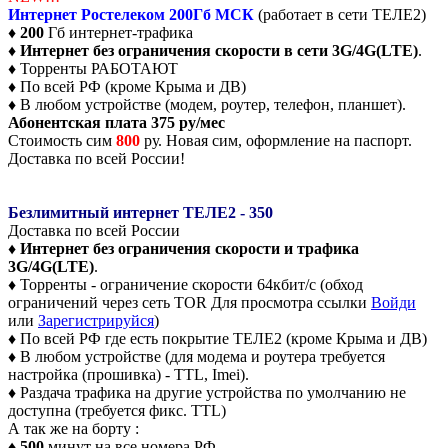
Интернет Ростелеком 200Гб МСК
(работает в сети ТЕЛЕ2)
♦
200
Гб интернет-трафика
♦
Интернет без ограничения скорости в сети 3G/4G(LTE)
.
♦ Торренты РАБОТАЮТ
♦ По всей РФ (кроме Крыма и ДВ)
♦ В любом устройстве (модем, роутер, телефон, планшет).
Абонентская плата 375 ру/мес
Стоимость сим
800
ру. Новая сим, оформление на паспорт.
Доставка по всей России!
Безлимитный интернет ТЕЛЕ2 - 350
Доставка по всей России
♦
Интернет без ограничения скорости и трафика
3G/4G(LTE)
.
♦ Торренты - ограничение скорости 64кбит/c (обход
ограничений через сеть TOR
Для просмотра ссылки
Войди
или
Зарегистрируйся
)
♦ По всей РФ где есть покрытие ТЕЛЕ2 (кроме Крыма и ДВ)
♦ В любом устройстве (для модема и роутера требуется
настройка (прошивка) - TTL, Imei).
♦ Раздача трафика на другие устройства по умолчанию не
доступна (требуется фикс. TTL)
А так же на борту :
♦
500
минут на все номера РФ