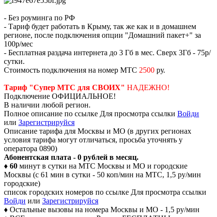
- Без роуминга по РФ
- Тариф будет работать в Крыму, так же как и в домашнем
регионе, после подключения опции "Домашний пакет+" за
100р/мес
- Бесплатная раздача интернета до 3 Гб в мес. Сверх 3Гб - 75р/
сутки.
Стоимость подключения на номер МТС
2500
ру.
Тариф "Супер МТС для СВОИХ"
НАДЕЖНО!
Подключение ОФИЦИАЛЬНОЕ!
В наличии любой регион.
Полное описание по ссылке
Для просмотра ссылки
Войди
или
Зарегистрируйся
Описание тарифа для Москвы и МО (в других регионах
условия тарифа могут отличаться, просьба уточнять у
оператора 0890)
Абонентская плата - 0 рублей в месяц.
♦
60
минут в сутки на МТС Москвы и МО и городские
Москвы (с 61 мин в сутки - 50 коп/мин на МТС, 1,5 ру/мин
городские)
список городских номеров по ссылке
Для просмотра ссылки
Войди
или
Зарегистрируйся
♦ Остальные вызовы на номера Москвы и МО - 1,5 ру/мин