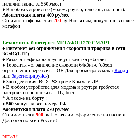
наличии тариф за 550р/мес)
♦ В любом устройстве (модем, роутер, телефон, планшет).
Абонентская плата 400 ру/мес
Стоимость оформления
700
ру. Новая сим, получение в офисе
мегафон.
Безлимитный интернет МЕГАФОН 270 СМАРТ
♦
Интернет без ограничения скорости и трафика в сети
3G/4G(LTE)
.
♦ Раздача трафика на другие устройства работает
♦ Торренты - ограничение скорости 64кбит/c (обход
ограничений через сеть TOR
Для просмотра ссылки
Войди
или
Зарегистрируйся
)
♦ Зона действия: ВСЯ РФ кроме Крыма и ДВ
♦ В любом устройстве (для модема и роутера требуется
настройка (прошивка) - TTL, Imei).
* А так же на борту :
♦
500
минут на все номера РФ
Абонентская плата 270 ру/мес
Стоимость сим
900
ру. Новая сим, оформление на паспорт.
Доставка по всей России!
NEW!!!