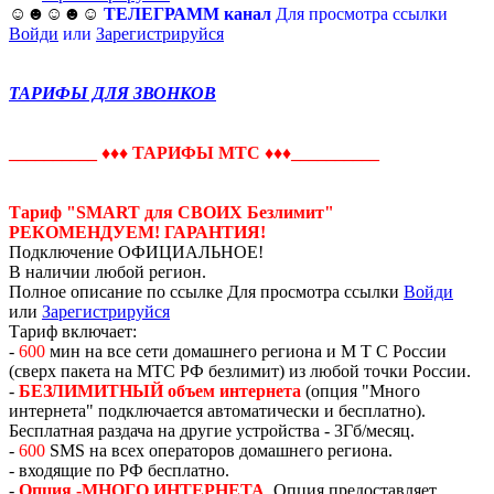
☺☻☺☻☺
ТЕЛЕГРАММ канал
Для просмотра ссылки
Войди
или
Зарегистрируйся
ТАРИФЫ ДЛЯ ЗВОНКОВ
__________
♦♦♦ ТАРИФЫ МTС ♦♦♦
__________
Тариф "SMART для СВОИХ Безлимит"
РЕКОМЕНДУЕМ! ГАРАНТИЯ!
Подключение ОФИЦИАЛЬНОЕ!
В наличии любой регион.
Полное описание по ссылке
Для просмотра ссылки
Войди
или
Зарегистрируйся
Тариф включает:
-
600
мин на все сети домашнего региона и М Т С России
(сверх пакета на МТС РФ безлимит) из любой точки России.
-
БЕЗЛИМИТНЫЙ объем интернета
(опция "Много
интернета" подключается автоматически и бесплатно).
Бесплатная раздача на другие устройства - 3Гб/месяц.
-
600
SMS на всех операторов домашнего региона.
- входящие по РФ бесплатно.
-
Опция -МНОГО ИНТЕРНЕТА
. Опция предоставляет