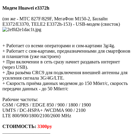
Модем Huawei e3372h
(он же - МТС 827F/829F, МегаФон M150-2, Билайн
E3372/E3370, TELE2 E3372h-153) - USB-модем (свисток)
+ Работает со всеми операторами и сим-картами 3g/4g.
+ Работает с сим-картами, предназначенными для смартфонов
и планшетов (уже настроен)
+ При включении в сеть сразу начнет раздавать интернет
(через USB).
+ Два разьёма CRC9 для подключения внешней антенны для
усиления сигнала 3G/4G/LTE.
+ Скорость приёма данных модемом до 150 Мбит/с, скорость
передачи данных - до 50 Мбит/с
Рабочие частоты:
GSM / GPRS / EDGE 850 / 900 / 1800 / 1900
UMTS / DC-HSPA+ /WCDMA 900 / 2100
LTE 800/900/1800/2100/2600 MHz
СТОИМОСТЬ:
3300ру
____________________