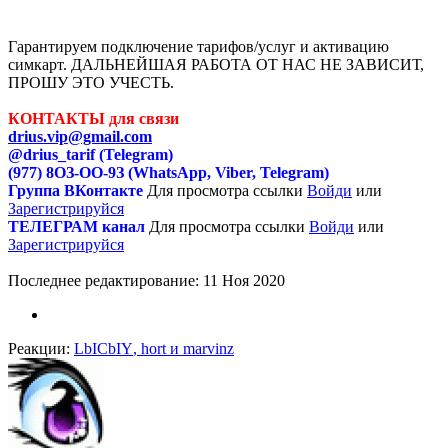
Гарантируем подключение тарифов/услуг и активацию
симкарт. ДАЛЬНЕЙШАЯ РАБОТА ОТ НАС НЕ ЗАВИСИТ,
ПРОШУ ЭТО УЧЕСТЬ.
КОНТАКТЫ для связи
drius.vip@gmail.com
@drius_tarif (Telegram)
(977) 8ОЗ-ОO-9З (WhatsApp, Viber, Telegram)
Группа ВКонтакте
Для просмотра ссылки
Войди
или
Зарегистрируйся
ТЕЛЕГРАМ канал
Для просмотра ссылки
Войди
или
Зарегистрируйся
Последнее редактирование:
11 Ноя 2020
Реакции:
LbICbIY
,
hort
и
marvinz