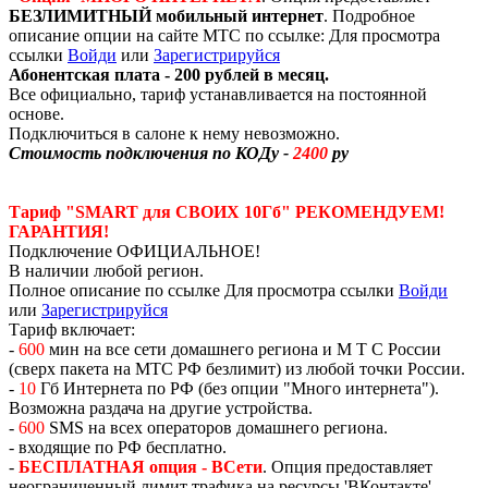
БЕЗЛИМИТНЫЙ мобильный интернет
. Подробное
описание опции на сайте МТС по ссылке:
Для просмотра
ссылки
Войди
или
Зарегистрируйся
Абонентская плата - 200 рублей в месяц.
Все официально, тариф устанавливается на постоянной
основе.
Подключиться в салоне к нему невозможно.
Стоимость подключения по КОДу -
2400
ру
Тариф "SMART для СВОИХ 10Гб"
РЕКОМЕНДУЕМ!
ГАРАНТИЯ!
Подключение ОФИЦИАЛЬНОЕ!
В наличии любой регион.
Полное описание по ссылке
Для просмотра ссылки
Войди
или
Зарегистрируйся
Тариф включает:
-
600
мин на все сети домашнего региона и М Т С России
(сверх пакета на МТС РФ безлимит) из любой точки России.
-
10
Гб Интернета по РФ (без опции "Много интернета").
Возможна раздача на другие устройства.
-
600
SMS на всех операторов домашнего региона.
- входящие по РФ бесплатно.
-
БЕСПЛАТНАЯ опция - ВСети
. Опция предоставляет
неограниченный лимит трафика на ресурсы 'ВКонтакте',