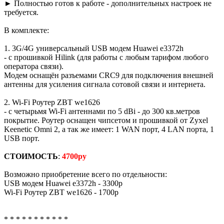
► Полностью готов к работе - дополнительных настроек не
требуется.
В комплекте:
1. 3G/4G универсальный USB модем Huawei e3372h
- с прошивкой Hilink (для работы с любым тарифом любого
оператора связи).
Модем оснащён разъемами CRC9 для подключения внешней
антенны для усиления сигнала сотовой связи и интернета.
2. Wi-Fi Роутер ZBT we1626
- с четырьмя Wi-Fi антеннами по 5 dBi - до 300 кв.метров
покрытие. Роутер оснащен чипсетом и прошивкой от Zyxel
Keenetic Omni 2, а так же имеет: 1 WAN порт, 4 LAN порта, 1
USB порт.
СТОИМОСТЬ
:
4700ру
Возможно приобретение всего по отдельности:
USB модем Huawei e3372h - 3300р
Wi-Fi Роутер ZBT we1626 - 1700р
* * * * * * * * * * *