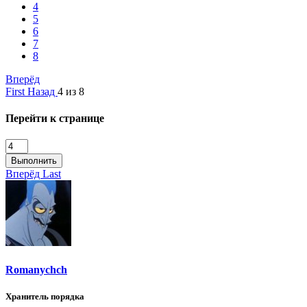
4
5
6
7
8
Вперёд
First
Назад
4 из 8
Перейти к странице
Выполнить
Вперёд
Last
Romanychch
Хранитель порядка