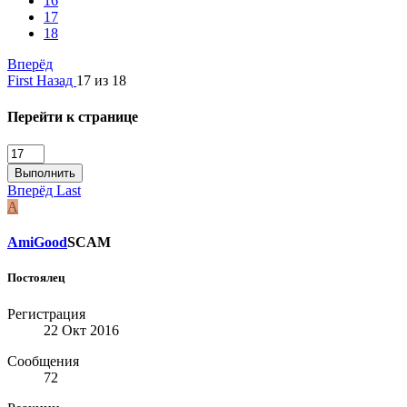
16
17
18
Вперёд
First
Назад
17 из 18
Перейти к странице
Выполнить
Вперёд
Last
A
AmiGood
SCAM
Постоялец
Регистрация
22 Окт 2016
Сообщения
72