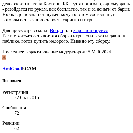
дело, скрипты типа Костины БК, тут я понимаю, одному дашь
- разойдется по рукам, как бесплатно, так и за деньги от барыг.
Но бквар - врядли он нужен кому то в том состоянии, в
котором есть - я про старость скрипта и игры.
Для просмотра ссылки
Войди
или
Зарегистрируйся
Если у кого-то есть вот эта сборка игры, она лежала давно в
паблике, готов купить недорого. Именно эту сборку.
Последнее редактирование модератором:
5 Май 2024
A
AmiGood
SCAM
Постоялец
Регистрация
22 Окт 2016
Сообщения
72
Реакции
62