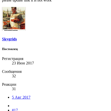
please update link it is not work
Skygrids
Постоялец
Регистрация
23 Июн 2017
Сообщения
32
Реакции
31
5 Авг 2017
#17