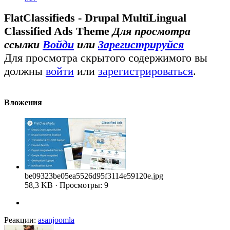
FlatClassifieds - Drupal MultiLingual
Classified Ads Theme
Для просмотра
ссылки
Войди
или
Зарегистрируйся
Для просмотра скрытого содержимого вы
должны
войти
или
зарегистрироваться
.
Вложения
be09323be05ea5526d95f3114e59120e.jpg
58,3 KB · Просмотры: 9
Реакции:
asanjoomla