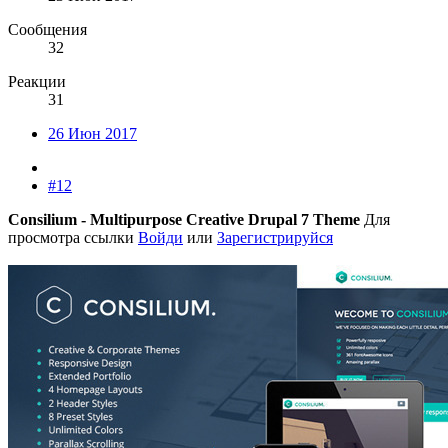
Сообщения
32
Реакции
31
26 Июн 2017
#12
Consilium - Multipurpose Creative Drupal 7 Theme
Для
просмотра ссылки
Войди
или
Зарегистрируйся