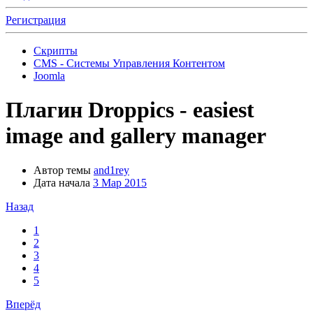
Регистрация
Скрипты
CMS - Системы Управления Контентом
Joomla
Плагин
Droppics - easiest
image and gallery manager
Автор темы
and1rey
Дата начала
3 Мар 2015
Назад
1
2
3
4
5
Вперёд