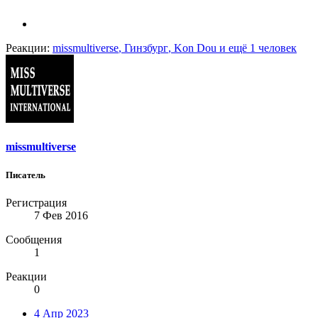
Реакции:
missmultiverse
,
Гинзбург
,
Kon Dou
и ещё 1 человек
missmultiverse
Писатель
Регистрация
7 Фев 2016
Сообщения
1
Реакции
0
4 Апр 2023