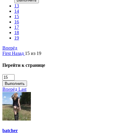
Выполнить
13
14
15
16
17
18
19
Вперёд
First
Назад
15 из 19
Перейти к странице
Выполнить
Вперёд
Last
batcher