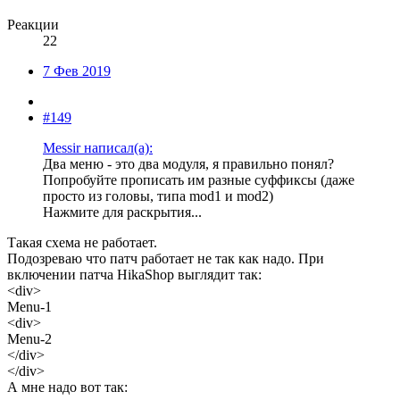
Реакции
22
7 Фев 2019
#149
Messir написал(а):
Два меню - это два модуля, я правильно понял?
Попробуйте прописать им разные суффиксы (даже
просто из головы, типа mod1 и mod2)
Нажмите для раскрытия...
Такая схема не работает.
Подозреваю что патч работает не так как надо. При
включении патча HikaShop выглядит так:
<div>
Menu-1
<div>
Menu-2
</div>
</div>
А мне надо вот так: