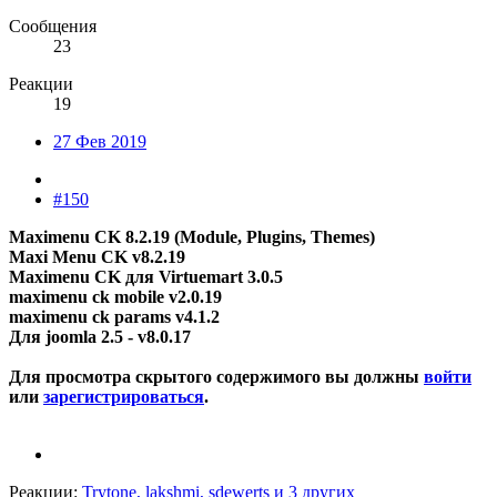
Сообщения
23
Реакции
19
27 Фев 2019
#150
Maximenu CK 8.2.19 (Module, Plugins, Themes)
Maxi Menu CK v8.2.19
Maximenu CK для Virtuemart 3.0.5
maximenu ck mobile v2.0.19
maximenu ck params v4.1.2
Для joomla 2.5 - v8.0.17
Для просмотра скрытого содержимого вы должны
войти
или
зарегистрироваться
.
Реакции:
Trytone
,
lakshmi
,
sdewerts
и 3 других