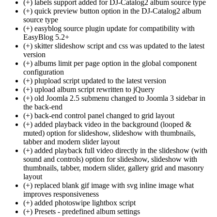
(+) labels support added for DJ-Catalog2 album source type
(+) quick preview button option in the DJ-Catalog2 album
source type
(+) easyblog source plugin update for compatibility with
EasyBlog 5.2+
(+) skitter slideshow script and css was updated to the latest
version
(+) albums limit per page option in the global component
configuration
(+) plupload script updated to the latest version
(+) upload album script rewritten to jQuery
(+) old Joomla 2.5 submenu changed to Joomla 3 sidebar in
the back-end
(+) back-end control panel changed to grid layout
(+) added playback video in the background (looped &
muted) option for slideshow, slideshow with thumbnails,
tabber and modern slider layout
(+) added playback full video directly in the slideshow (with
sound and controls) option for slideshow, slideshow with
thumbnails, tabber, modern slider, gallery grid and masonry
layout
(+) replaced blank gif image with svg inline image what
improves responsiveness
(+) added photoswipe lightbox script
(+) Presets - predefined album settings