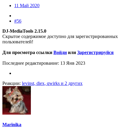
11 Май 2020
#56
DJ-MediaTools 2.15.0
Скрытое содержимое доступно для зарегистрированных
пользователей!
Для просмотра ссылки
Войди
или
Зарегистрируйся
Последнее редактирование:
13 Янв 2023
Реакции:
levinst
,
diex
,
qwirks
и 2 других
Marinika