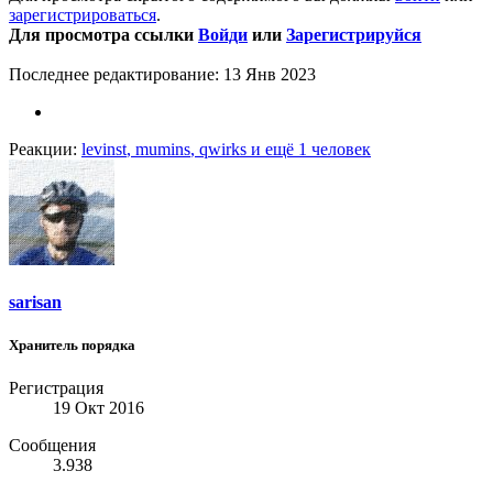
зарегистрироваться
.
Для просмотра ссылки
Войди
или
Зарегистрируйся
Последнее редактирование:
13 Янв 2023
Реакции:
levinst
,
mumins
,
qwirks
и ещё 1 человек
sarisan
Хранитель порядка
Регистрация
19 Окт 2016
Сообщения
3.938