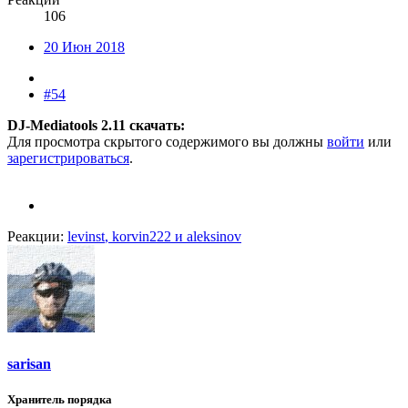
106
20 Июн 2018
#54
DJ-Мediatооls 2.11 скачать:
Для просмотра скрытого содержимого вы должны
войти
или
зарегистрироваться
.
Реакции:
levinst
,
korvin222
и
aleksinov
sarisan
Хранитель порядка