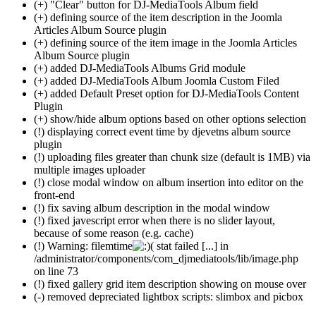
(+) "Clear" button for DJ-MediaTools Album field
(+) defining source of the item description in the Joomla
Articles Album Source plugin
(+) defining source of the item image in the Joomla Articles
Album Source plugin
(+) added DJ-MediaTools Albums Grid module
(+) added DJ-MediaTools Album Joomla Custom Filed
(+) added Default Preset option for DJ-MediaTools Content
Plugin
(+) show/hide album options based on other options selection
(!) displaying correct event time by djevetns album source
plugin
(!) uploading files greater than chunk size (default is 1MB) via
multiple images uploader
(!) close modal window on album insertion into editor on the
front-end
(!) fix saving album description in the modal window
(!) fixed javescript error when there is no slider layout,
because of some reason (e.g. cache)
(!) Warning: filemtime
( stat failed [...] in
/administrator/components/com_djmediatools/lib/image.php
on line 73
(!) fixed gallery grid item description showing on mouse over
(-) removed depreciated lightbox scripts: slimbox and picbox