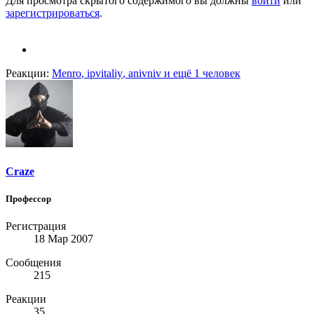
Для просмотра скрытого содержимого вы должны
войти
или
зарегистрироваться
.
Реакции:
Menro
,
ipvitaliy
,
anivniv
и ещё 1 человек
Craze
Профессор
Регистрация
18 Мар 2007
Сообщения
215
Реакции
35