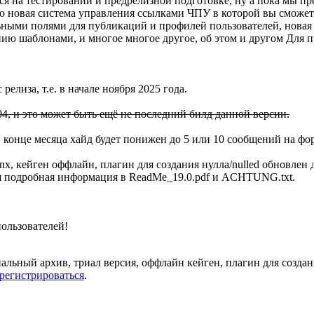
тся на тестировании и предрелизной подготовке, ну а пока мы пр
ю новая система управления ссылками ЧПУ в которой вы сможет
ьными полями для публикаций и профилей пользователей, новая 
ию шаблонами, и многое многое другое, об этом и другом
Для п
релиза, т.е. в начале ноября 2025 года.
04, и это может быть ещё не последний билд данной версии.
В конце месяца хайд будет понижен до 5 или 10 сообщений на фо
nx, кейген оффлайн, плагин для создания нулла/nulled обновлен 
 вся подробная информация в ReadMe_19.0.pdf и ACHTUNG.txt.
ользователей!
альный архив, триал версия, оффлайн кейген, плагин для создани
арегистрироваться
.