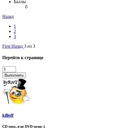
Баллы
0
Назад
1
2
3
First
Назад
3 из 3
Перейти к странице
Выполнить
killoff
CD тихо, и не DVD меня ;)