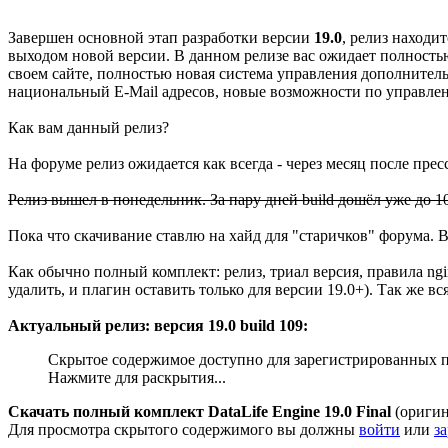
Завершен основной этап разработки версии
19.0
, релиз находи
выходом новой версии. В данном релизе вас ожидает полность
своем сайте, полностью новая система управления дополнител
национальный E-Mail адресов, новые возможности по управлен
Как вам данный релиз?
На форуме релиз ожидается как всегда - через месяц после пресс 
Релиз вышел в понедельник. За пару дней build дошёл уже до 1
Пока что скачивание ставлю на хайд для "старичков" форума. 
Как обычно полный комплект: релиз, триал версия, правила ngi
удалить, и плагин оставить только для версии 19.0+). Так же
Актуальный релиз: версия 19.0 build 109:
Скрытое содержимое доступно для зарегистрированных п
Нажмите для раскрытия...
Скачать полный комплект DataLife Engine 19.0 Final
(оригин
Для просмотра скрытого содержимого вы должны
войти
или
з