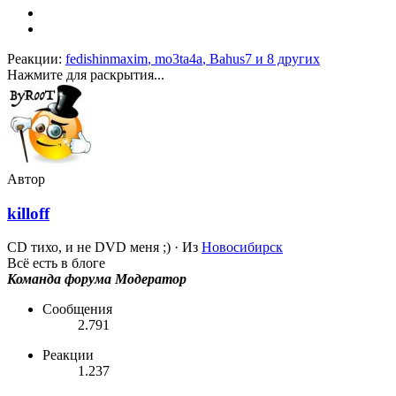
Реакции:
fedishinmaxim
,
mo3ta4a
,
Bahus7
и 8 других
Нажмите для раскрытия...
Автор
killoff
CD тихо, и не DVD меня ;)
·
Из
Новосибирск
Всё есть в блоге
Команда форума
Модератор
Сообщения
2.791
Реакции
1.237