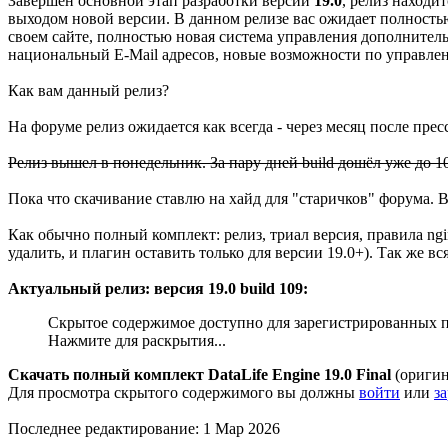
Завершен основной этап разработки версии
19.0
, релиз находи
выходом новой версии. В данном релизе вас ожидает полность
своем сайте, полностью новая система управления дополнител
национальный E-Mail адресов, новые возможности по управлен
Как вам данный релиз?
На форуме релиз ожидается как всегда - через месяц после пресс 
Релиз вышел в понедельник. За пару дней build дошёл уже до 1
Пока что скачивание ставлю на хайд для "старичков" форума. 
Как обычно полный комплект: релиз, триал версия, правила ngi
удалить, и плагин оставить только для версии 19.0+). Так же
Актуальный релиз: версия 19.0 build 109:
Скрытое содержимое доступно для зарегистрированных п
Нажмите для раскрытия...
Скачать полный комплект DataLife Engine 19.0 Final
(оригин
Для просмотра скрытого содержимого вы должны
войти
или
з
Последнее редактирование:
1 Мар 2026