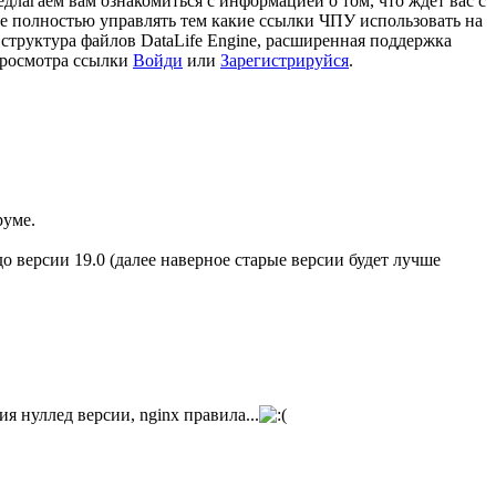
едлагаем вам ознакомиться с информацией о том, что ждет вас с
е полностью управлять тем какие ссылки ЧПУ использовать на
структура файлов DataLife Engine, расширенная поддержка
росмотра ссылки
Войди
или
Зарегистрируйся
.
руме.
до версии 19.0 (далее наверное старые версии будет лучше
я нуллед версии, nginx правила...