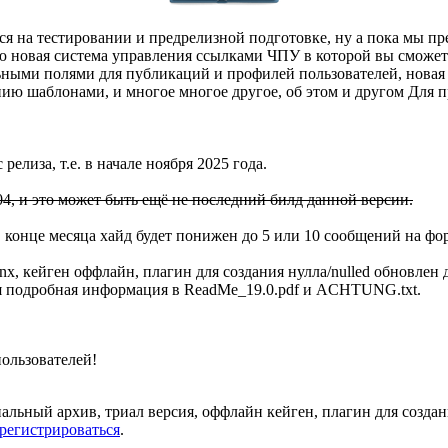
тся на тестировании и предрелизной подготовке, ну а пока мы пр
ю новая система управления ссылками ЧПУ в которой вы сможет
ьными полями для публикаций и профилей пользователей, новая 
ию шаблонами, и многое многое другое, об этом и другом
Для п
релиза, т.е. в начале ноября 2025 года.
04, и это может быть ещё не последний билд данной версии.
В конце месяца хайд будет понижен до 5 или 10 сообщений на фо
nx, кейген оффлайн, плагин для создания нулла/nulled обновлен 
 вся подробная информация в ReadMe_19.0.pdf и ACHTUNG.txt.
ользователей!
альный архив, триал версия, оффлайн кейген, плагин для создани
арегистрироваться
.