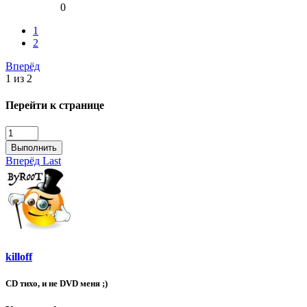
0
1
2
Вперёд
1 из 2
Перейти к странице
Выполнить
Вперёд
Last
killoff
CD тихо, и не DVD меня ;)