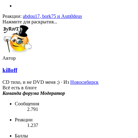
Реакции:
abdou17
,
bork75
и
Asm0deus
Нажмите для раскрытия...
Автор
killoff
CD тихо, и не DVD меня ;)
·
Из
Новосибирск
Всё есть в блоге
Команда форума
Модератор
Сообщения
2.791
Реакции
1.237
Баллы