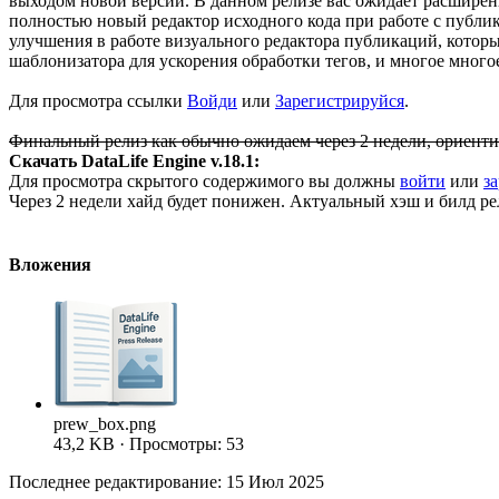
выходом новой версии. В данном релизе вас ожидает расшире
полностью новый редактор исходного кода при работе с публ
улучшения в работе визуального редактора публикаций, котор
шаблонизатора для ускорения обработки тегов, и многое многое
Для просмотра ссылки
Войди
или
Зарегистрируйся
.
Финальный релиз как обычно ожидаем через 2 недели, ориентир
Скачать DataLife Engine v.18.1:
Для просмотра скрытого содержимого вы должны
войти
или
з
Через 2 недели хайд будет понижен. Актуальный хэш и билд рел
Вложения
prew_box.png
43,2 KB · Просмотры: 53
Последнее редактирование:
15 Июл 2025