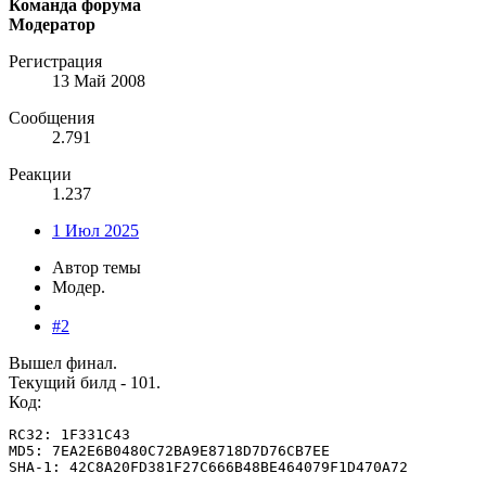
Команда форума
Модератор
Регистрация
13 Май 2008
Сообщения
2.791
Реакции
1.237
1 Июл 2025
Автор темы
Модер.
#2
Вышел финал.
Текущий билд - 101.
Код:
RC32: 1F331C43

MD5: 7EA2E6B0480C72BA9E8718D7D76CB7EE

SHA-1: 42C8A20FD381F27C666B48BE464079F1D470A72