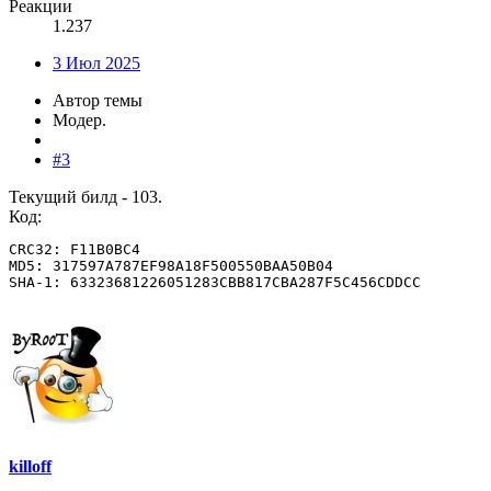
Реакции
1.237
3 Июл 2025
Автор темы
Модер.
#3
Текущий билд - 103.
Код:
CRC32: F11B0BC4

MD5: 317597A787EF98A18F500550BAA50B04

SHA-1: 63323681226051283CBB817CBA287F5C456CDDCC
killoff