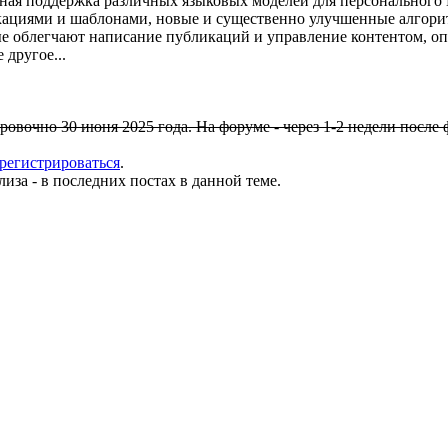
нная поддержка различных языковых моделей для персонального
икациями и шаблонами, новые и существенно улучшенные алгори
ые облегчают написание публикаций и управление контентом, о
 другое...
овочно 30 июня 2025 года. На форуме - через 1-2 недели после 
арегистрироваться
.
иза - в последних постах в данной теме.