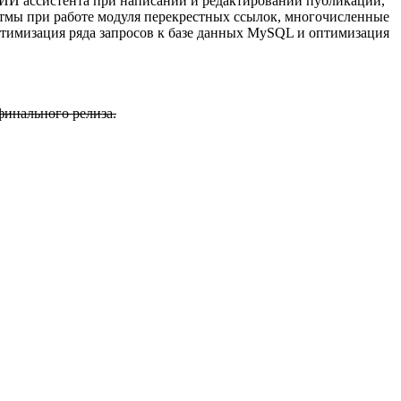
 ИИ ассистента при написании и редактировании публикаций,
тмы при работе модуля перекрестных ссылок, многочисленные
птимизация ряда запросов к базе данных MySQL и оптимизация
финального релиза.