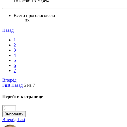
Голосов:
13
39,4%
Всего проголосовало
33
Назад
1
2
3
4
5
6
7
Вперёд
First
Назад
5 из 7
Перейти к странице
Выполнить
Вперёд
Last