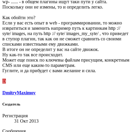
wp- ...... - в общем плагины ищут таки пути у сайта.
Поскольку они не измены, то и определить легко.
Как обойти это?
Если у вас есть опыт в web - программировании, то можно
извратиться и заменить например путь к картинкам http ://
syte/ images, на путь http :// syte/ images_my_syte/ , что приведет
в ступор плагин, так как он не сможет сравнить со своими
списками известными ему движками.
В итоге он не определит у вас на сайте движок.
Ну как-то так все происходит.
Может еще поиск по ключевы файлам присущим, конкретным
CMS или еще каким-то параметрам.
Гуглите, и да прибудет с вами желание и сила.
D
DmitryMaximov
Создатель
Регистрация
31 Окт 2013
Сообщения