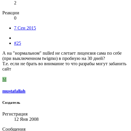
2
Реакции
0
7 Сен 2015
#25
А на "нормальном" nulled не слетает лицензия сама по себе
(при выключенном twigmo) в пробную на 30 дней?
Т.е. если не брать во внимание то что разрабы могут забанить
сайт
M
mustafallah
Создатель
Регистрация
12 Янв 2008
Сообщения