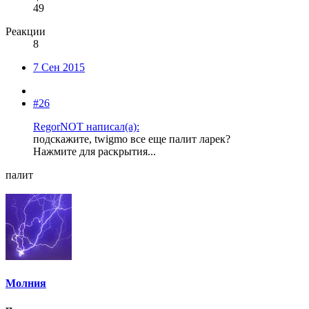
49
Реакции
8
7 Сен 2015
#26
RegorNOT написал(а):
подскажите, twigmo все еще палит ларек?
Нажмите для раскрытия...
палит
Молния