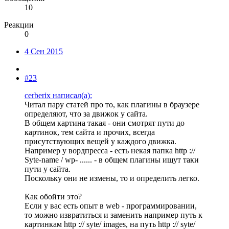
10
Реакции
0
4 Сен 2015
#23
cerberix написал(а):
Читал пару статей про то, как плагины в браузере
определяют, что за движок у сайта.
В общем картина такая - они смотрят пути до
картинок, тем сайта и прочих, всегда
присутствующих вещей у каждого движка.
Например у вордпресса - есть некая папка http ://
Syte-name / wp- ...... - в общем плагины ищут таки
пути у сайта.
Поскольку они не измены, то и определить легко.
Как обойти это?
Если у вас есть опыт в web - программировании,
то можно извратиться и заменить например путь к
картинкам http :// syte/ images, на путь http :// syte/