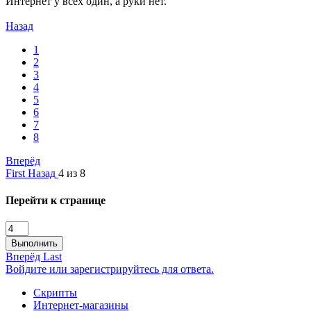
Интернет у всех один, а руки нет.
Назад
1
2
3
4
5
6
7
8
Вперёд
First
Назад
4 из 8
Перейти к странице
Выполнить
Вперёд
Last
Войдите или зарегистрируйтесь для ответа.
Скрипты
Интернет-магазины