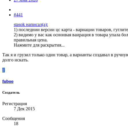
#441
stasok написал(а):
1) последнии версии цс карта - вариации товаров, гуглите
2) видимо у вас как оснонвая ваирация в товара упала б
правильная цена.
Нажмите для раскрытия...
Так я и грузил только один товар, а варианты создавал в ручн
долго искать.
F
fuboo
Создатель
Регистрация
7 Дек 2015
Сообщения
18