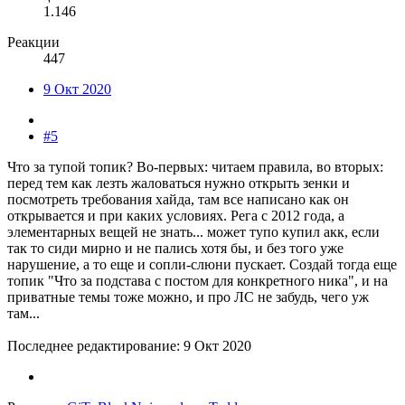
1.146
Реакции
447
9 Окт 2020
#5
Что за тупой топик? Во-первых: читаем правила, во вторых:
перед тем как лезть жаловаться нужно открыть зенки и
посмотреть требования хайда, там все написано как он
открывается и при каких условиях. Рега с 2012 года, а
элементарных вещей не знать... может тупо купил акк, если
так то сиди мирно и не пались хотя бы, и без того уже
нарушение, а то еще и сопли-слюни пускает. Создай тогда еще
топик "Что за подстава с постом для конкретного ника", и на
приватные темы тоже можно, и про ЛС не забудь, чего уж
там...
Последнее редактирование:
9 Окт 2020