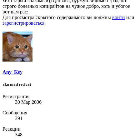
хех старый знакомый)) Qarizma, буржуи видимо страдают
строго болезнью копирайтов на чужое добро, хоть и убогое
вот вам рас:
Для просмотра скрытого содержимого вы должны
войти
или
зарегистрироваться
.
Any_Key
aka mad red cat
Регистрация
30 Мар 2006
Сообщения
391
Реакции
348