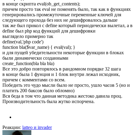
в конце скрипта eval(ob_get_contents);
причем просто так eval не поменять было, так как в функциях
генерировались промежуточные переменные ключей для
следующего прохода без них не дешифровалось дальше
так же был прикол с define который периодически вылетал, а в
define был php код функций для дешифровки
выглядело примерно так
define(val,'php code')
function bla($var_name) { eval(val); }
и для пущей убедительности некоторые функции в блоках
были динамически созданными
create_function(bla bla bla)
Все это добро повторялось в рандомном порядке 32 шага
в конце была 1 фунция и 1 блок внутри лежал исходник,
причем с комментами со всем.
Победить это чудо мысли было не просто, ушло часов 5 (но и
платить 200 баксов было обломно)
Вся беда в том что данная методика жестоко давила проц.
Производительность была жутко испорчена.
Реакции:
latteo
и
invader