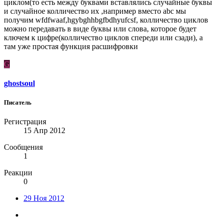
циклом(то есть между буквами вставлялись случайные буквы
и случайное колличество их ,например вместо abc мы
получим wfdfwaaf,hgybghhbgfbdhyufcsf, колличество циклов
можно передавать в виде буквы или слова, которое будет
ключем к цифре(колличество циклов спереди или сзади), а
там уже простая функция расшифровки
G
ghostsoul
Писатель
Регистрация
15 Апр 2012
Сообщения
1
Реакции
0
29 Ноя 2012