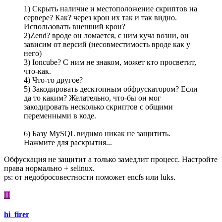
1) Скрыть наличие и местоположение скриптов на
сервере? Как? через крон их так и так видно.
Использовать внешний крон?
2)Zend? вроде он ломается, с ним куча возни, он
зависим от версий (несовместимость вроде как у
него)
3) Ioncube? С ним не знаком, может кто просветит,
что-как.
4) Что-то другое?
5) Закодировать десктопным обфрускатором? Если
да то каким? Желательно, что-бы он мог
закодировать несколько скриптов с общими
переменными в коде.
6) Базу MySQL видимо никак не защитить.
Нажмите для раскрытия...
Обфускация не защитит а только замедлит процесс. Настройте
права нормально + selinux.
ps: от недобросовестности поможет encfs или luks.
H
hi_firer