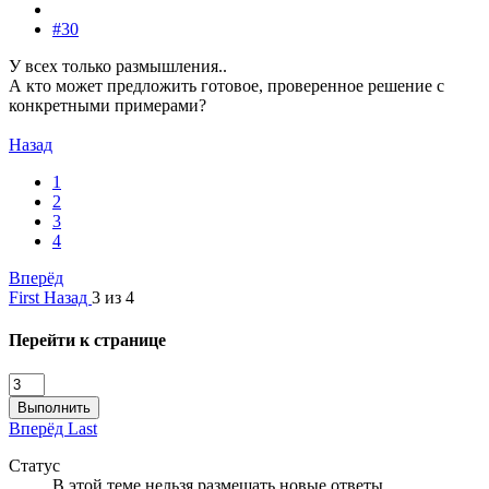
#30
У всех только размышления..
А кто может предложить готовое, проверенное решение с
конкретными примерами?
Назад
1
2
3
4
Вперёд
First
Назад
3 из 4
Перейти к странице
Выполнить
Вперёд
Last
Статус
В этой теме нельзя размещать новые ответы.