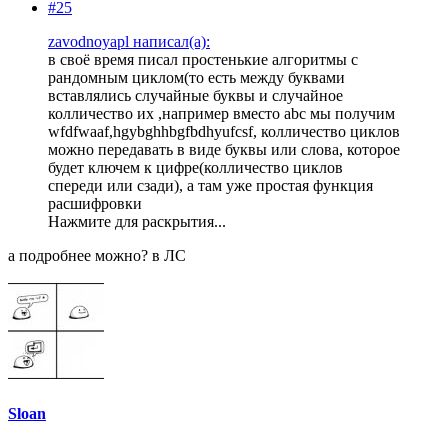
#25
zavodnoyapl написал(а):
в своё время писал простенькие алгоритмы с
рандомным циклом(то есть между буквами
вставлялись случайные буквы и случайное
колличество их ,например вместо abc мы получим
wfdfwaaf,hgybghhbgfbdhyufcsf, колличество циклов
можно передавать в виде буквы или слова, которое
будет ключем к цифре(колличество циклов
спереди или сзади), а там уже простая функция
расшифровки
Нажмите для раскрытия...
а подробнее можно? в ЛС
Sloan