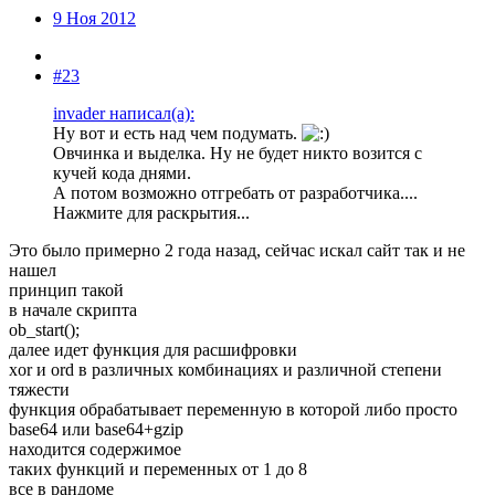
9 Ноя 2012
#23
invader написал(а):
Ну вот и есть над чем подумать.
Овчинка и выделка. Ну не будет никто возится с
кучей кода днями.
А потом возможно отгребать от разработчика....
Нажмите для раскрытия...
Это было примерно 2 года назад, сейчас искал сайт так и не
нашел
принцип такой
в начале скрипта
ob_start();
далее идет функция для расшифровки
xor и ord в различных комбинациях и различной степени
тяжести
функция обрабатывает переменную в которой либо просто
base64 или base64+gzip
находится содержимое
таких функций и переменных от 1 до 8
все в рандоме