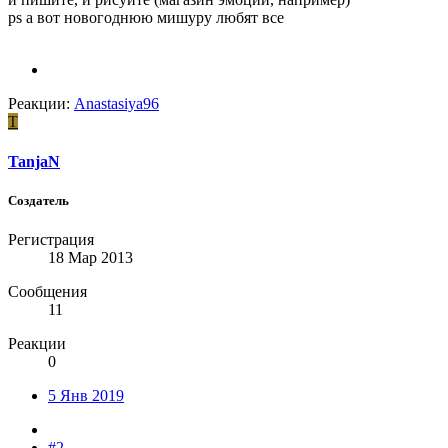
ps а вот новогоднюю мишуру любят все
Реакции:
Anastasiya96
T
TanjaN
Создатель
Регистрация
18 Мар 2013
Сообщения
11
Реакции
0
5 Янв 2019
#2