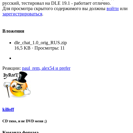
русский, тестировал на DLE 19.1 - работает отлично.
Для просмотра скрытого содержимого вы должны
войти
или
зарегистрироваться
.
Вложения
dle_chat_1.0_orig_RUS.zip
16,5 KB · Просмотры: 11
Реакции:
paul_rem
,
alex54
и
prefer
killoff
CD тихо, и не DVD меня ;)
Команда форума