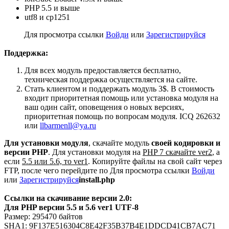
PHP 5.5 и выше
utf8 и cp1251
Для просмотра ссылки
Войди
или
Зарегистрируйся
Поддержка:
Для всех модуль предоставляется бесплатно,
техническая поддержка осуществляется на сайте.
Стать клиентом и поддержать модуль 3$. В стоимость
входит приоритетная помощь или установка модуля на
ваш один сайт, оповещения о новых версиях,
приоритетная помощь по вопросам модуля. ICQ 262632
или
llbarmenll@ya.ru
Для установки модуля
, скачайте модуль
своей кодировки и
версии PHP
. Для установки модуля на
PHP 7 скачайте ver2
, а
если
5.5 или 5.6, то ver1
. Копируйте файлы на свой сайт через
FTP, после чего перейдите по
Для просмотра ссылки
Войди
или
Зарегистрируйся
install.php
Ссылки на скачивание версии 2.0:
Для PHP версии 5.5 и 5.6 ver1 UTF-8
Размер: 295470 байтов
SHA1: 9F137E516304C8E42F35B37B4E1DDCD41CB7AC71