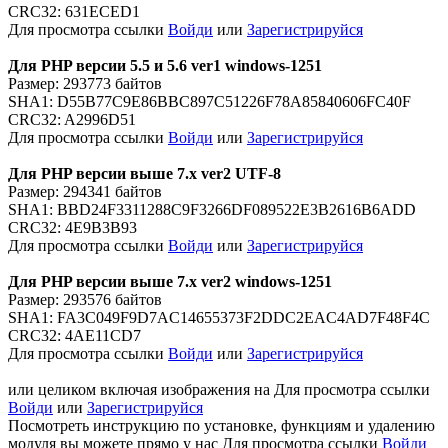
CRC32: 631ECED1
Для просмотра ссылки
Войди
или
Зарегистрируйся
Для PHP версии 5.5 и 5.6 ver1 windows-1251
Размер: 293773 байтов
SHA1: D55B77C9E86BBC897C51226F78A85840606FC40F
CRC32: A2996D51
Для просмотра ссылки
Войди
или
Зарегистрируйся
Для PHP версии выше 7.x ver2 UTF-8
Размер: 294341 байтов
SHA1: BBD24F3311288C9F3266DF089522E3B2616B6ADD
CRC32: 4E9B3B93
Для просмотра ссылки
Войди
или
Зарегистрируйся
Для PHP версии выше 7.x ver2 windows-1251
Размер: 293576 байтов
SHA1: FA3C049F9D7AC14655373F2DDC2EAC4AD7F48F4C
CRC32: 4AE11CD7
Для просмотра ссылки
Войди
или
Зарегистрируйся
или целиком включая изображения на
Для просмотра ссылки
Войди
или
Зарегистрируйся
Посмотреть инструкцию по установке, функциям и удалению
модуля вы можете прямо у нас
Для просмотра ссылки
Войди