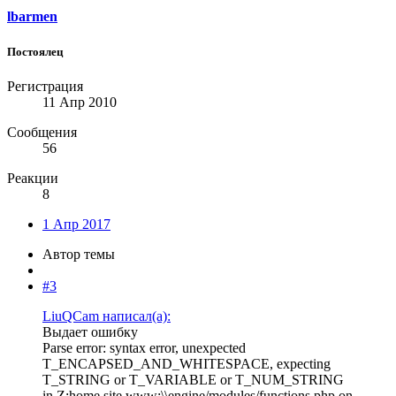
lbarmen
Постоялец
Регистрация
11 Апр 2010
Сообщения
56
Реакции
8
1 Апр 2017
Автор темы
#3
LiuQCam написал(а):
Выдает ошибку
Parse error: syntax error, unexpected
T_ENCAPSED_AND_WHITESPACE, expecting
T_STRING or T_VARIABLE or T_NUM_STRING
in Z:home site www:\\engine/modules/functions.php on