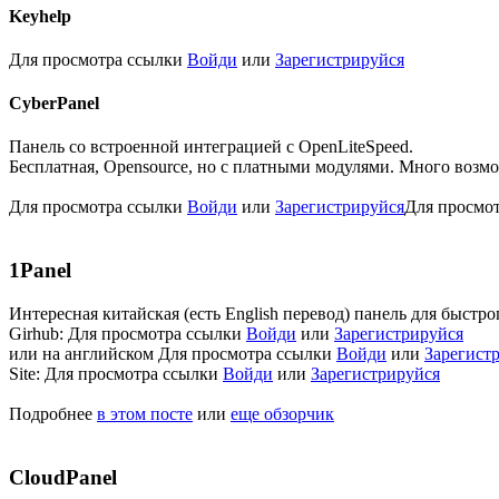
Keyhelp​
Для просмотра ссылки
Войди
или
Зарегистрируйся
CyberPanel​
Панель со встроенной интеграцией с OpenLiteSpeed.
Бесплатная, Opensource, но с платными модулями. Много возмо
Для просмотра ссылки
Войди
или
Зарегистрируйся
Для просмо
1Panel​
Интересная китайская (есть English перевод) панель для быстро
Girhub:
Для просмотра ссылки
Войди
или
Зарегистрируйся
или на английском
Для просмотра ссылки
Войди
или
Зарегист
Site:
Для просмотра ссылки
Войди
или
Зарегистрируйся
Подробнее
в этом посте
или
еще обзорчик
CloudPanel​