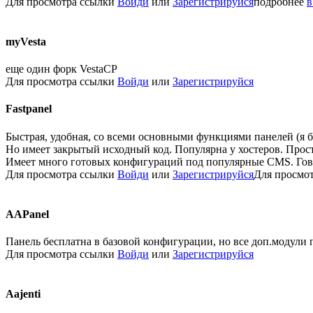
Для просмотра ссылки
Войди
или
Зарегистрируйся
подробнее
в
myVesta​
еще один форк VestaCP
Для просмотра ссылки
Войди
или
Зарегистрируйся
Fastpanel​
Быстрая, удобная, со всеми основными функциями панелей (я б
Но имеет закрытый исходный код. Популярна у хостеров. Прост
Имеет много готовых конфигураций под популярные CMS. Говор
Для просмотра ссылки
Войди
или
Зарегистрируйся
Для просмо
AAPanel​
Панель бесплатна в базовой конфигурации, но все доп.модули 
Для просмотра ссылки
Войди
или
Зарегистрируйся
Aajenti​