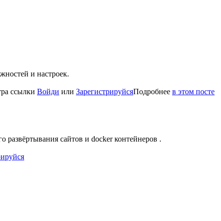
жностей и настроек.
тра ссылки
Войди
или
Зарегистрируйся
Подробнее
в этом посте
го развёртывания сайтов и docker контейнеров .
рируйся