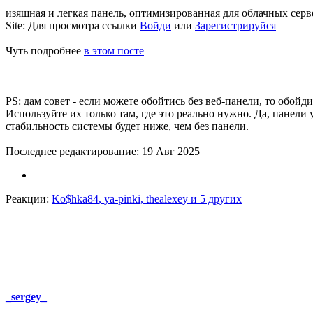
изящная и легкая панель, оптимизированная для облачных серве
Site:
Для просмотра ссылки
Войди
или
Зарегистрируйся
Чуть подробнее
в этом посте
PS: дам совет - если можете обойтись без веб-панели, то обойди
Используйте их только там, где это реально нужно. Да, пане
стабильность системы будет ниже, чем без панели.
Последнее редактирование:
19 Авг 2025
Реакции:
Ko$hka84
,
ya-pinki
,
thealexey
и 5 других
_sergey_