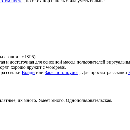
 этом посте
, но с тех пор панель стала уметь больше
ы сравнил с ISP5).
ая и достаточная для основной массы пользователей виртуальны
ят, хорошо дружит с wordpress.
тра ссылки
Войди
или
Зарегистрируйся
,
Для просмотра ссылки
платные, их много. Умеет много. Однопользовательская.