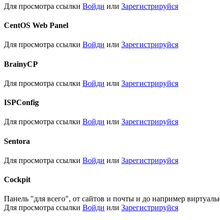
Для просмотра ссылки
Войди
или
Зарегистрируйся
CentOS Web Panel​
Для просмотра ссылки
Войди
или
Зарегистрируйся
BrainyCP​
Для просмотра ссылки
Войди
или
Зарегистрируйся
ISPConfig​
Для просмотра ссылки
Войди
или
Зарегистрируйся
Sentora​
Для просмотра ссылки
Войди
или
Зарегистрируйся
Сockpit​
Панель "для всего", от сайтов и почты и до например виртуал
Для просмотра ссылки
Войди
или
Зарегистрируйся