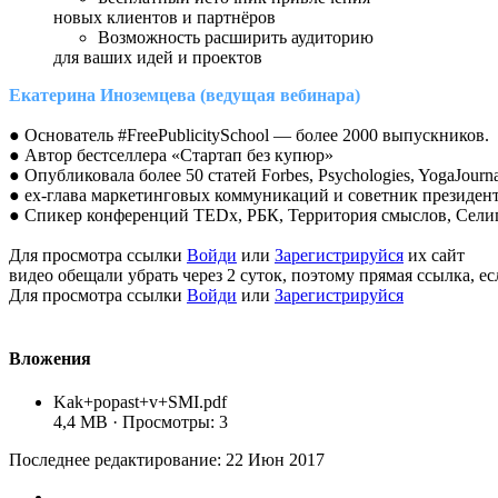
новых клиентов и партнёров
Возможность расширить аудиторию
для ваших идей и проектов
Екатерина Иноземцева (ведущая вебинара)
● Основатель #FreePublicitySchool — более 2000 выпускников.
● Автор бестселлера «Стартап без купюр»
● Опубликовала более 50 статей Forbes, Psychologies, YogaJour
● ex-глава маркетинговых коммуникаций и советник презид
● Спикер конференций TEDx, РБК, Территория смыслов, Селиг
Для просмотра ссылки
Войди
или
Зарегистрируйся
их сайт
видео обещали убрать через 2 суток, поэтому прямая ссылка, ес
Для просмотра ссылки
Войди
или
Зарегистрируйся
Вложения
Kak+popast+v+SMI.pdf
4,4 MB · Просмотры: 3
Последнее редактирование:
22 Июн 2017