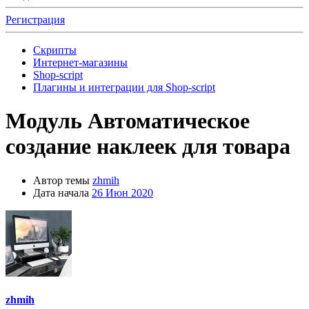
Регистрация
Скрипты
Интернет-магазины
Shop-script
Плагины и интеграции для Shop-script
Модуль
Автоматическое
создание наклеек для товара
Автор темы
zhmih
Дата начала
26 Июн 2020
zhmih