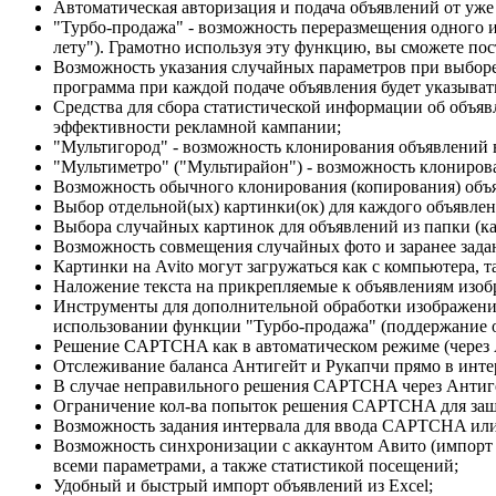
Автоматическая авторизация и подача объявлений от уж
"Турбо-продажа" - возможность переразмещения одного и 
лету"). Грамотно используя эту функцию, вы сможете по
Возможность указания случайных параметров при выборе
программа при каждой подаче объявления будет указывать 
Средства для сбора статистической информации об объяв
эффективности рекламной кампании;
"Мультигород" - возможность клонирования объявлений в
"Мультиметро" ("Мультирайон") - возможность клонирова
Возможность обычного клонирования (копирования) объ
Выбор отдельной(ых) картинки(ок) для каждого объявлени
Выбора случайных картинок для объявлений из папки (ка
Возможность совмещения случайных фото и заранее задан
Картинки на Avito могут загружаться как с компьютера, т
Наложение текста на прикрепляемые к объявлениям изобр
Инструменты для дополнительной обработки изображени
использовании функции "Турбо-продажа" (поддержание о
Решение CAPTCHA как в автоматическом режиме (через А
Отслеживание баланса Антигейт и Рукапчи прямо в инт
В случае неправильного решения CAPTCHA через Антигейт
Ограничение кол-ва попыток решения CAPTCHA для защ
Возможность задания интервала для ввода CAPTCHA или S
Возможность синхронизации с аккаунтом Авито (импорт о
всеми параметрами, а также статистикой посещений;
Удобный и быстрый импорт объявлений из Excel;