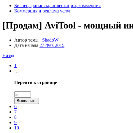
Бизнес, финансы, инвестиции, коммерция
Коммерция и реклама услуг
[Продам]
AviTool - мощный и
Автор темы
_ShadoW_
Дата начала
27 Фев 2015
Назад
1
…
Перейти к странице
Выполнить
6
7
8
9
10