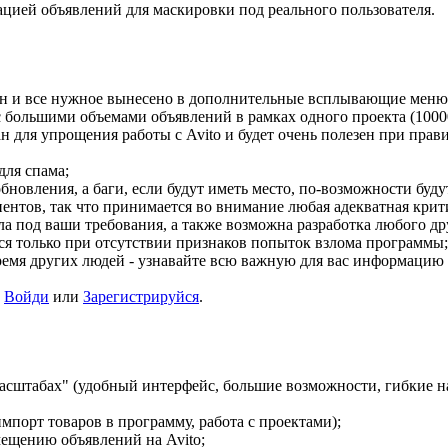
цией объявлений для маскировки под реального пользователя.
н и все нужное вынесено в дополнительные всплывающие меню
большими объемами объявлений в рамках одного проекта (10000+
ан для упрощения работы с Avito и будет очень полезен при прав
для спама;
бновления, а баги, если будут иметь место, по-возможности буд
ентов, так что принимается во внимание любая адекватная крит
под ваши требования, а также возможна разработка любого друг
я только при отсутствии признаков попыток взлома программы;
емя других людей - узнавайте всю важную для вас информацию Д
и
Войди
или
Зарегистрируйся
.
масштабах" (удобный интерфейс, большие возможности, гибкие н
порт товаров в программу, работа с проектами);
ещению объявлений на Avito;