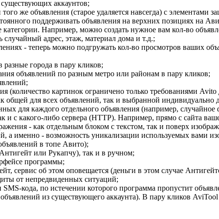
е существующих аккаунтов;
того же объявления (старое удаляется навсегда) с элементами з
стоянного поддерживать объявления на верхних позициях на Ави
 категории. Например, можно создать нужное вам кол-во объяв
случайный адрес, этаж, материал дома и т.д.;
лениях - теперь можно подгружать кол-во просмотров ваших объ
 разные города в пару кликов;
ния объявлений по разным метро или районам в пару кликов;
явлений;
я (количество картинок ограничено только требованиями Avito 
к общей для всех объявлений, так и выбранной индивидуально д
ных для каждого отдельного объявления (например, случайное 
ак и с какого-либо сервера (HTTP). Например, прямо с сайта ваш
ажения - как отдельным блоком с текстом, так и поверх изображ
й, а именно - возможность уникализации используемых вами из
бъявлений в топе Авито);
нтигейт или Рукапчу), так и в ручном;
ерфейсе программы;
, сервис об этом оповещается (деньги в этом случае Антигейт
иты от непредвиденных ситуаций;
MS-кода, по истечении которого программа пропустит объявлен
бъявлений из существующего аккаунта). В пару кликов AviTool в