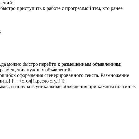
лений;
стро приступить к работе с программой тем, кто ранее
;
куда можно быстро перейти к размещенным объявлениям;
к размещения нужных объявлений;
ошибок оформления сгенерированного текста. Размножение
ь} [+, +стол|{кресло|стул}]);
ммы, и получать уникальные объявления при каждом постинге.