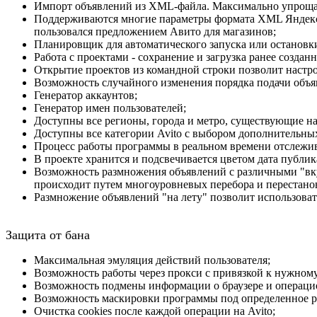
Импорт объявлений из XML-файла. Максимально упрощае
Поддерживаются многие параметры формата XML Яндекс.М
пользовался предложением Авито для магазинов;
Планировщик для автоматического запуска или остановки
Работа с проектами - сохранение и загрузка ранее создан
Открытие проектов из командной строки позволит настр
Возможность случайного изменения порядка подачи объя
Генератор аккаунтов;
Генератор имен пользователей;
Доступны все регионы, города и метро, существующие на 
Доступны все категории Avito с выбором дополнительны
Процесс работы программы в реальном времени отслежив
В проекте хранится и подсвечивается цветом дата публи
Возможность размножения объявлений с различными "вк
происходит путем многоуровневых перебора и перестаново
Размножение объявлений "на лету" позволит использова
Защита от бана
Максимальная эмуляция действий пользователя;
Возможность работы через прокси c привязкой к нужному
Возможность подмены информации о браузере и операцион
Возможность маскировки программы под определенное р
Очистка cookies после каждой операции на Avito;