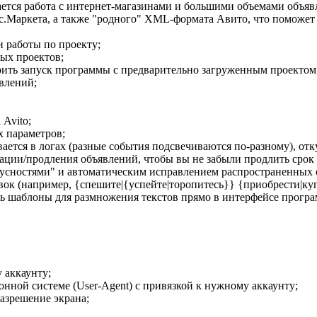
тся работа с интернет-магазинами и большими объемами объяв
аркета, а также "родного" XML-формата Авито, что поможет бы
 работы по проекту;
ных проектов;
оить запуск программы с предварительно загруженным проектом
влений;
Avito;
х параметров;
ается в логах (разные события подсвечиваются по-разному), от
кации/продления объявлений, чтобы вы не забыли продлить сро
усностями" и автоматическим исправлением распространенных 
к (например, {спешите|{успейте|торопитесь}} {приобрести|купит
ть шаблоны для размножения текстов прямо в интерфейсе програ
 аккаунту;
ной системе (User-Agent) с привязкой к нужному аккаунту;
азрешение экрана;