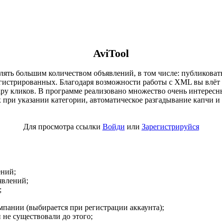
AviTool
ь большим количеством объявлений, в том числе: публиковать,
регистрированных. Благодаря возможности работы с XML вы влёт
 пару кликов. В программе реализовано множество очень интере
при указании категории, автоматическое разгадывание капчи и д
Для просмотра ссылки
Войди
или
Зарегистрируйся
ений;
явлений;
;
мпании (выбирается при регистрации аккаунта);
 не существовали до этого;