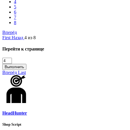
4
5
6
7
8
Вперёд
First
Назад
4 из 8
Перейти к странице
Выполнить
Вперёд
Last
HeadHunter
Shop Script