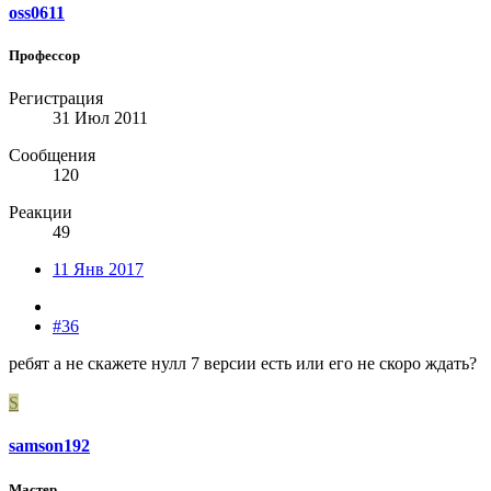
oss0611
Профессор
Регистрация
31 Июл 2011
Сообщения
120
Реакции
49
11 Янв 2017
#36
ребят а не скажете нулл 7 версии есть или его не скоро ждать?
S
samson192
Мастер