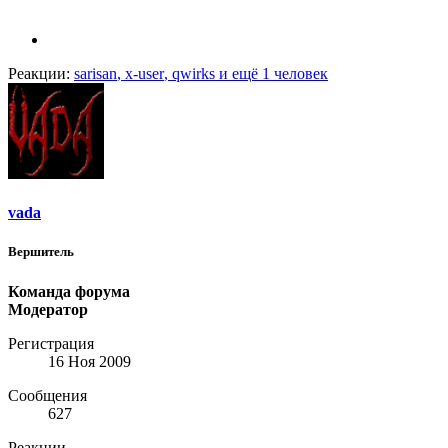
Реакции:
sarisan
,
x-user
,
qwirks
и ещё 1 человек
vada
Вершитель
Команда форума
Модератор
Регистрация
16 Ноя 2009
Сообщения
627
Реакции