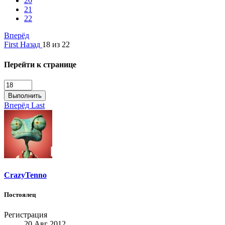
20
21
22
Вперёд
First
Назад
18 из 22
Перейти к странице
Выполнить
Вперёд
Last
CrazyTenno
Постоялец
Регистрация
20 Авг 2012