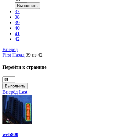
Выполнить
37
38
39
40
41
42
Вперёд
First
Назад
39 из 42
Перейти к странице
Выполнить
Вперёд
Last
web800