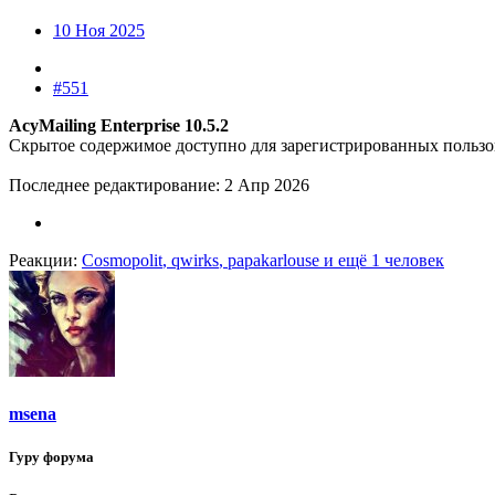
10 Ноя 2025
#551
AcyMailing Enterprise 10.5.2
Скрытое содержимое доступно для зарегистрированных пользо
Последнее редактирование:
2 Апр 2026
Реакции:
Cosmopolit
,
qwirks
,
papakarlouse
и ещё 1 человек
msena
Гуру форума