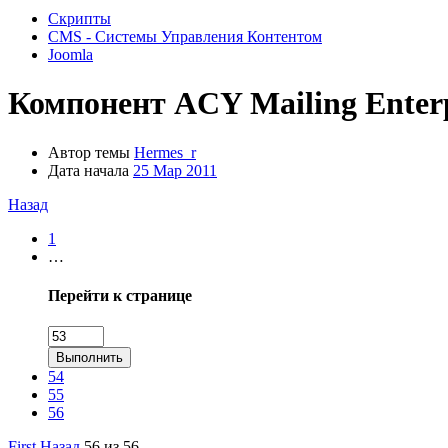
Скрипты
CMS - Системы Управления Контентом
Joomla
Компонент
ACY Mailing Enter
Автор темы
Hermes_r
Дата начала
25 Мар 2011
Назад
1
…
Перейти к странице
Выполнить
54
55
56
First
Назад
56 из 56