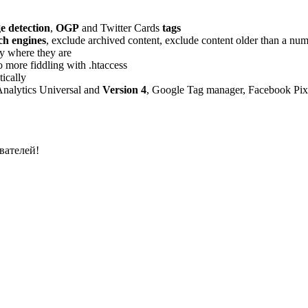
e detection
,
OGP
and Twitter Cards
tags
ch engines
, exclude archived content, exclude content older than a nu
ly where they are
o more fiddling with .htaccess
tically
 Analytics Universal and
Version 4
, Google Tag manager, Facebook Pixel
вателей!