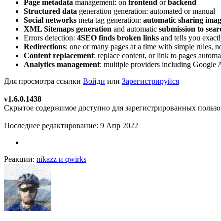
Page metadata
management: on
frontend
or
backend
Structured data
generation generation: automated or manual
Social networks
meta tag generation:
automatic sharing imag
XML Sitemaps generation
and automatic
submission to sear
Errors detection:
4SEO finds broken links
and tells you exact
Redirections
: one or many pages at a time with simple rules, n
Content replacement
: replace content, or link to pages automa
Analytics management
: multiple providers including Google
Для просмотра ссылки
Войди
или
Зарегистрируйся
v1.6.0.1438
Скрытое содержимое доступно для зарегистрированных пользо
Последнее редактирование:
9 Апр 2022
Реакции:
nikazz
и
qwirks