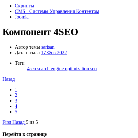
Скрипты
CMS - Системы Управления Контентом
Joomla
Компонент
4SEO
Автор темы
sarisan
Дата начала
17 Фев 2022
Теги
4seo
search engine optimization
seo
Назад
1
2
3
4
5
First
Назад
5 из 5
Перейти к странице