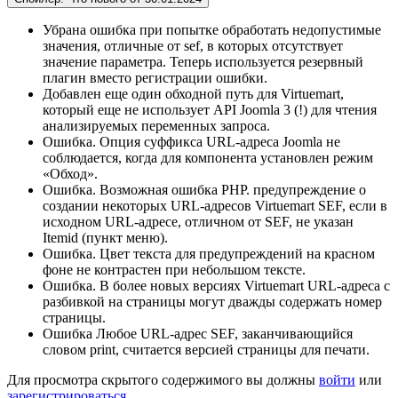
Убрана ошибка при попытке обработать недопустимые
значения, отличные от sef, в которых отсутствует
значение параметра. Теперь используется резервный
плагин вместо регистрации ошибки.
Добавлен еще один обходной путь для Virtuemart,
который еще не использует API Joomla 3 (!) для чтения
анализируемых переменных запроса.
Ошибка. Опция суффикса URL-адреса Joomla не
соблюдается, когда для компонента установлен режим
«Обход».
Ошибка. Возможная ошибка PHP. предупреждение о
создании некоторых URL-адресов Virtuemart SEF, если в
исходном URL-адресе, отличном от SEF, не указан
Itemid (пункт меню).
Ошибка. Цвет текста для предупреждений на красном
фоне не контрастен при небольшом тексте.
Ошибка. В более новых версиях Virtuemart URL-адреса с
разбивкой на страницы могут дважды содержать номер
страницы.
Ошибка Любое URL-адрес SEF, заканчивающийся
словом print, считается версией страницы для печати.
Для просмотра скрытого содержимого вы должны
войти
или
зарегистрироваться
.