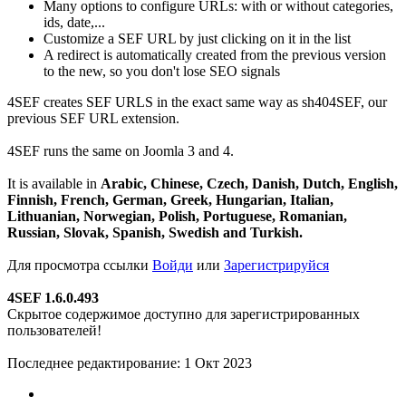
Many options to configure URLs: with or without categories,
ids, date,...
Customize a SEF URL by just clicking on it in the list
A redirect is automatically created from the previous version
to the new, so you don't lose SEO signals
4SEF creates SEF URLS in the exact same way as sh404SEF, our
previous SEF URL extension.
4SEF runs the same on Joomla 3 and 4.
It is available in
Arabic, Chinese, Czech, Danish, Dutch, English,
Finnish, French, German, Greek, Hungarian, Italian,
Lithuanian, Norwegian, Polish, Portuguese, Romanian,
Russian, Slovak, Spanish, Swedish and Turkish.
Для просмотра ссылки
Войди
или
Зарегистрируйся
4SEF 1.6.0.493
Скрытое содержимое доступно для зарегистрированных
пользователей!
Последнее редактирование:
1 Окт 2023