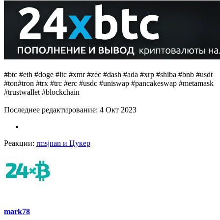
#btc #eth #doge #ltc #xmr #zec #dash #ada #xrp #shiba #bnb #usdt
#ton#tron #trx #trc #erc #usdc #uniswap #pancakeswap #metamask
#trustwallet #blockchain
Последнее редактирование:
4 Окт 2023
Реакции:
rmsjnan
и
Цукер
mark78