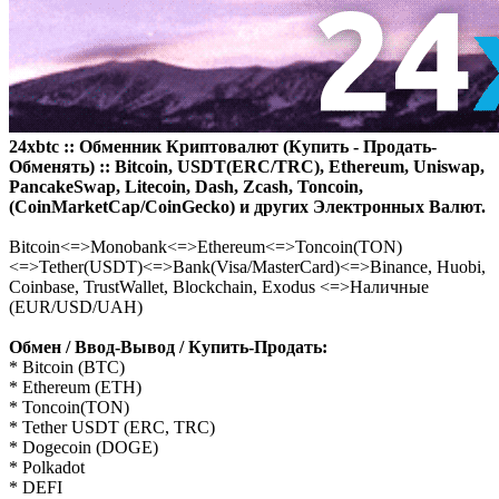
24xbtc :: Обменник Криптовалют (Купить - Продать-
Обменять) :: Bitcoin, USDT(ERC/TRC), Ethereum, Uniswap,
PancakeSwap, Litecoin, Dash, Zcash, Toncoin,
(CoinMarketCap/CoinGecko) и других Электронных Валют.
Bitcoin<=>Monobank<=>Ethereum<=>Toncoin(TON)
<=>Tether(USDT)<=>Bank(Visa/MasterCard)<=>Binance, Huobi,
Coinbase, TrustWallet, Blockchain, Exodus <=>Наличные
(EUR/USD/UAH)
Обмен / Ввод-Вывод / Купить-Продать:
* Bitcoin (BTC)
* Ethereum (ETH)
* Toncoin(TON)
* Tether USDT (ERC, TRC)
* Dogecoin (DOGE)
* Polkadot
* DEFI