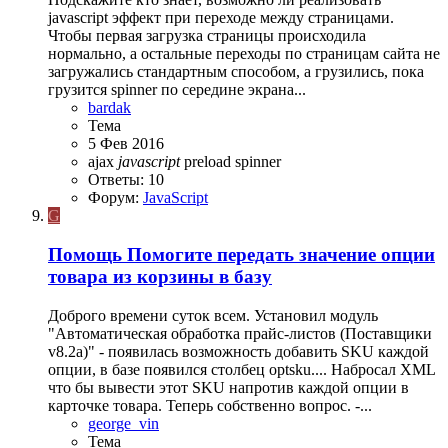
javascript эффект при переходе между страницами.
Чтобы первая загрузка страницы происходила
нормально, а остальные переходы по страницам сайта не
загружались стандартным способом, а грузились, пока
грузится spinner по середине экрана...
bardak
Тема
5 Фев 2016
ajax
javascript
preload
spinner
Ответы: 10
Форум:
JavaScript
G
Помощь
Помогите передать значение опции
товара из корзины в базу
Доброго времени суток всем. Установил модуль
"Автоматическая обработка прайс-листов (Поставщики
v8.2a)" - появилась возможность добавить SKU каждой
опции, в базе появился столбец optsku.... Набросал XML
что бы вывести этот SKU напротив каждой опции в
карточке товара. Теперь собственно вопрос. -...
george_vin
Тема