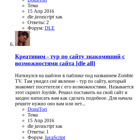
Тема
15 Апр 2016
dle
javascript
хак
Ответы: 2
Форум:
DLE
Креативим - тур по сайту знакомящий с
возможностями сайта [dle all]
Наткнулся на шаблон в паблике под названием Zombie
TV. Там увидел сиё явление - тур по сайту, который
знакомит посетителя с его возможностями. Называется
этот скрипт Joyride. Решил поставить на свой сайт и
заодно написать вам как сделать подобное. Для начала
решите нужно оно вам или нет...
DomiTori
Тема
15 Апр 2016
dle
javascript
хак
Ответы: 1
Форум:
JavaScript