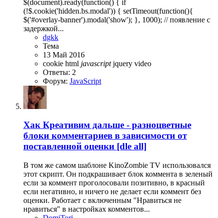
$(document).ready(function() { if
(!$.cookie('hidden.bs.modal')) { setTimeout(function(){
$('#overlay-banner').modal('show'); }, 1000); // появление с
задержкой...
dgkk
Тема
13 Май 2016
cookie
html
javascript
jquery
video
Ответы: 2
Форум:
JavaScript
Хак
Креативим дальше - разноцветные
блоки комментариев в зависимости от
поставленной оценки [dle all]
В том же самом шаблоне KinoZombie TV использовался
этот скрипт. Он подкрашивает блок коммента в зеленый
если за коммент проголосовали позитивно, в красный
если негативно, и ничего не делает если коммент без
оценки. Работает с включенным "Нравиться не
нравиться" в настройках комментов...
DomiTori