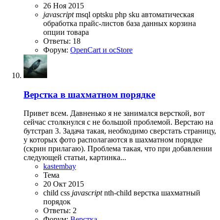
26 Ноя 2015
javascript
msql
optsku
php
sku
автоматическая
обработка прайс-листов
база данных
корзина
опции товара
Ответы: 18
Форум:
OpenCart и ocStore
Верстка в шахматном порядке
Привет всем. Давненько я не занимался версткой, вот
сейчас столкнулся с не большой проблемой. Верстаю на
бутстрап 3. Задача такая, необходимо сверстать страницу,
у которых фото располагаются в шахматном порядке
(скрин прилагаю). Проблема такая, что при добавлении
следующей статьи, картинка...
kastembay
Тема
20 Окт 2015
child
css
javascript
nth-child
верстка
шахматный
порядок
Ответы: 2
Форум:
Верстка