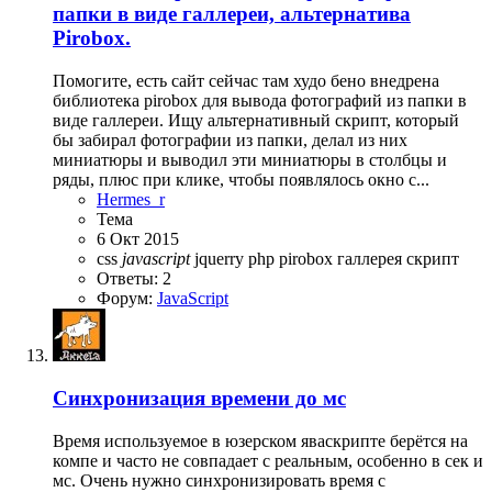
папки в виде галлереи, альтернатива
Pirobox.
Помогите, есть сайт сейчас там худо бено внедрена
библиотека pirobox для вывода фотографий из папки в
виде галлереи. Ищу альтернативный скрипт, который
бы забирал фотографии из папки, делал из них
миниатюры и выводил эти миниатюры в столбцы и
ряды, плюс при клике, чтобы появлялось окно с...
Hermes_r
Тема
6 Окт 2015
css
javascript
jquerry
php
pirobox
галлерея
скрипт
Ответы: 2
Форум:
JavaScript
Синхронизация времени до мс
Время используемое в юзерском яваскрипте берётся на
компе и часто не совпадает с реальным, особенно в сек и
мс. Очень нужно синхронизировать время с