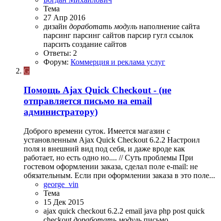
Тема
27 Апр 2016
дизайн
доработать
модуль
наполнение сайта
парсинг
парсинг сайтов
парсир гугл ссылок
парсить
создание сайтов
Ответы: 2
Форум:
Коммерция и реклама услуг
G
Помощь
Ajax Quick Checkout - (не
отправляется письмо на email
администратору)
Доброго времени суток. Имеется магазин с
установленным Ajax Quick Checkout 6.2.2 Настроил
поля и внешний вид под себя, и даже вроде как
работает, но есть одно но.... // Суть проблемы При
гостевом оформлении заказа, сделал поле e-mail: не
обязательным. Если при оформлении заказа в это поле...
george_vin
Тема
15 Дек 2015
ajax quick checkout 6.2.2
email
java
php
post
quick
checkout
доработать
модуль
письмо