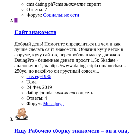
cms
dating
ph7cms
знакомств
скрипт
Ответы: 7
Форум:
Социальные сети
T
Сайт знакомств
Добрый день! Помогите определиться на чем и как
лучше сделать сайт знакомств. Облазил кучу веток в
форуме, кучу сайтов, перепробовал массу движков.
DatingPro - бешенные деньги просят 1,5к Skadate -
аналогично 1,5к https://www.datingscript.com/purchase -
250уе, но какой-то он грустный совсем...
Trezege1986
Тема
24 Фев 2019
dating
joomla
знакомств
соц сеть
Ответы: 4
Форум:
Мегафлуд
Ищу
Рабочею сборку знакомств – он и она,