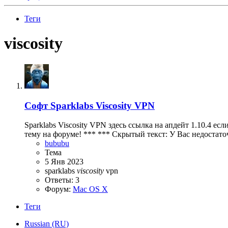
Теги
viscosity
Софт
Sparklabs Viscosity VPN
Sparklabs Viscosity VPN здесь ссылка на апдейт 1.10.4 е
тему на форуме! *** *** Скрытый текст: У Вас недостаточ
bububu
Тема
5 Янв 2023
sparklabs
viscosity
vpn
Ответы: 3
Форум:
Mac OS X
Теги
Russian (RU)