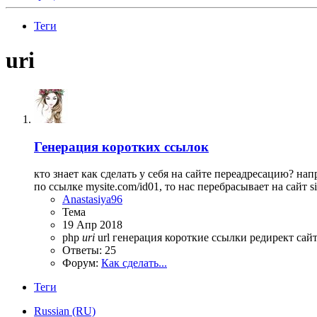
Теги
uri
Генерация коротких ссылок
кто знает как сделать у себя на сайте переадресацию? нап
по ссылке mysite.com/id01, то нас перебрасывает на сайт sit
Anastasiya96
Тема
19 Апр 2018
php
uri
url
генерация
короткие ссылки
редирект
сай
Ответы: 25
Форум:
Как сделать...
Теги
Russian (RU)