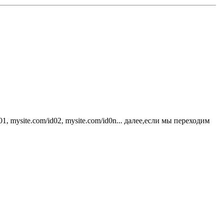
, mysite.com/id02, mysite.com/id0n... далее,если мы переходим