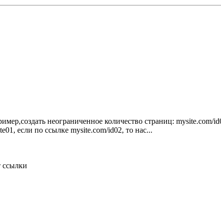
ример,создать неограниченное количество страниц: mysite.com/id01
e01, если по ссылке mysite.com/id02, то нас...
т
ссылки