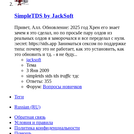
SimpleTDS by JackSoft
Привет, Алл. Обновление: 2025 год Хрен его знает
зачем я это сделал, но по просьбе пару олдов из
реальных олдов я заморочался и все переделал с нуля.
:secret: https://stds.app Заниматься сексом по поддержке
типа: почему это не работает, как это установить, как
это обновить и тд. - я не буду...
jacksoft
Тема
3 Янв 2009
simpletds
stds
tds
traffic
тдс
Ответы: 355
Форум:
Вопросы новичков
Теги
Russian (RU)
Обратная связь
Условия и правила
Политика конфиденциальности
Помощь