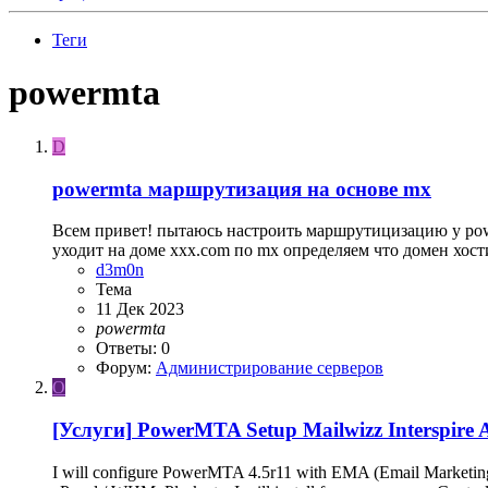
Теги
powermta
D
powermta маршрутизация на основе mx
Всем привет! пытаюсь настроить маршрутицизацию у power
уходит на доме xxx.com по mx определяем что домен хостит
d3m0n
Тема
11 Дек 2023
powermta
Ответы: 0
Форум:
Администрирование серверов
O
[Услуги]
PowerMTA Setup Mailwizz Interspire
I will configure PowerMTA 4.5r11 with EMA (Email Marketing A