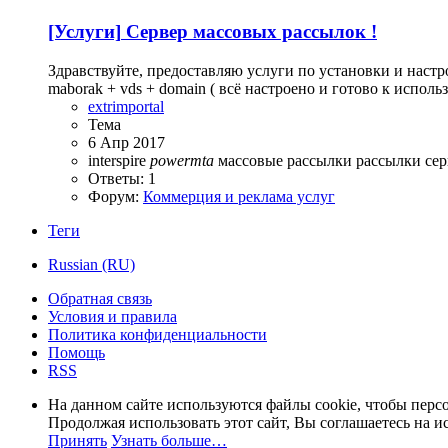
[Услуги]
Сервер массовых рассылок !
Здравствуйте, предоставляю услуги по установки и настро
maborak + vds + domain ( всё настроено и готово к использ
extrimportal
Тема
6 Апр 2017
interspire
powermta
массовые рассылки
рассылки
се
Ответы: 1
Форум:
Коммерция и реклама услуг
Теги
Russian (RU)
Обратная связь
Условия и правила
Политика конфиденциальности
Помощь
RSS
На данном сайте используются файлы cookie, чтобы персо
Продолжая использовать этот сайт, Вы соглашаетесь на и
Принять
Узнать больше…