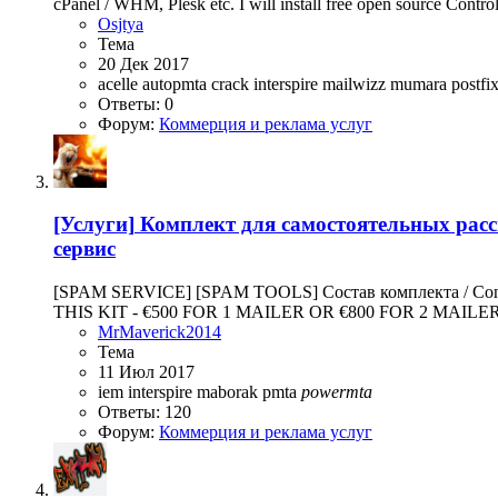
cPanel / WHM, Plesk etc. I will install free open source Contro
Osjtya
Тема
20 Дек 2017
acelle
autopmta
crack
interspire
mailwizz
mumara
postfi
Ответы: 0
Форум:
Коммерция и реклама услуг
[Услуги]
Комплект для самостоятельных рассыло
сервис
[SPAM SERVICE] [SPAM TOOLS] Состав комплекта / C
THIS KIT - €500 FOR 1 MAILER OR €800 FOR 2 MAILE
MrMaverick2014
Тема
11 Июл 2017
iem
interspire
maborak
pmta
powermta
Ответы: 120
Форум:
Коммерция и реклама услуг