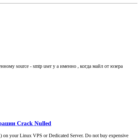
му source - smtp user у а именно , когда майл от юзера
рации Crack Nulled
a) on your Linux VPS or Dedicated Server. Do not buy expensive