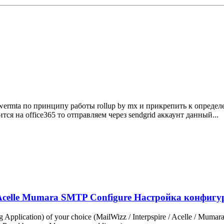
mta по принципу работы rollup by mx и прикрепить к определенно
ся на office365 то отправляем через sendgrid аккаунт данный...
 Acelle Mumara SMTP Configure Настройка конфигу
pplication) of your choice (MailWizz / Interpspire / Acelle / Mumar