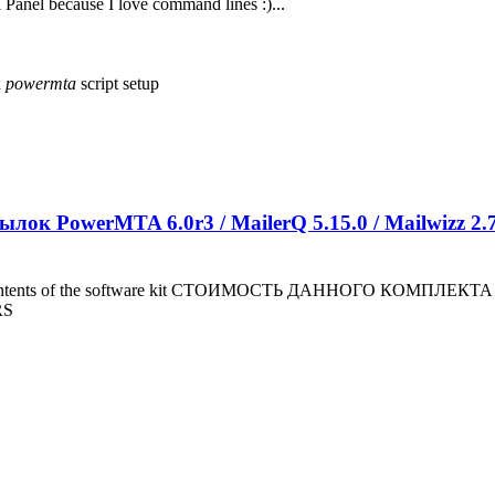
l Panel because I love command lines :)...
x
powermta
script
setup
к PowerMTA 6.0r3 / MailerQ 5.15.0 / Mailwizz 2.7.8
ontents of the software kit СТОИМОСТЬ ДАННОГО КОМПЛЕКТА
RS