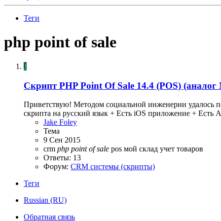
Теги
php point of sale
J
Скрипт
PHP Point Of Sale 14.4 (POS) (анало
Приветствую! Методом социальной инженерии удалось по
скрипта на русский язык + Есть iOS приложение + Есть An
Jake Foley
Тема
9 Сен 2015
crm
php
point
of
sale
pos
мой склад
учет товаров
Ответы: 13
Форум:
CRM системы (скрипты)
Теги
Russian (RU)
Обратная связь