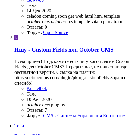
Тема
14 Дек 2020
celadon
coming soon
get-web
html
html template
october
cms
october
cms
template
vitalii p.
шаблон
Ответы: 0
Форум:
Open Source
K
Ищу - Custom Fields для October CMS
Всем привет! Подскажите есть ли у кого плагин Custom
Fields для October CMS? Перерыл все, не нашел ни где
бесплатной версии. Ссылка на плагин:
https://octobercms.com/plugin/pkurg-customfields Заранее
спасибо!
Kushelbek
Тема
10 Авг 2020
october
cms
plugins
Ответы: 7
Форум:
CMS - Системы Управления Контентом
Теги